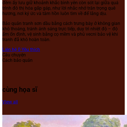
đềm ấy lưu giữ khoảnh khắc bình yên còn sót lại giữa quá
trình đô thị hóa gấp gáp, như lời nhắc nhở trân trọng quê
hương, nơi ký ức và tâm hồn luôn tìm về để lắng dịu.
Bảo quản tranh sơn dầu bằng cách trưng bày ở không gian
khô thoáng, tránh ánh sáng trực tiếp, duy trì nhiệt độ – độ
ẩm ổn định, vệ sinh bằng cọ mềm và phủ vecni bảo vệ khi
tranh đã khô hoàn toàn.
Liên hệ
0
Yêu thích
Câu chuyện
Cách bảo quản
cùng họa sĩ
View all