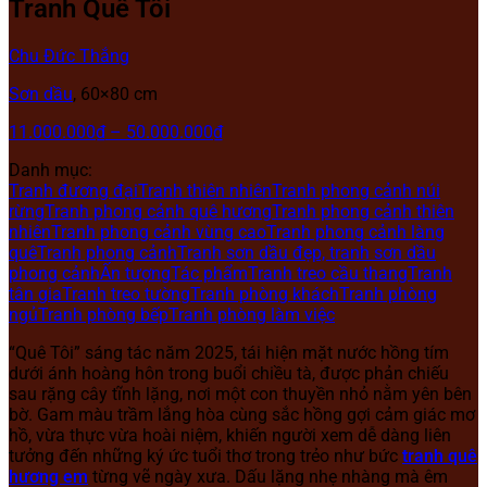
Tranh Quê Tôi
Chu Đức Thắng
Sơn dầu
, 60×80 cm
11.000.000
₫
–
50.000.000
₫
Danh mục:
Tranh đương đại
Tranh thiên nhiên
Tranh phong cảnh núi
rừng
Tranh phong cảnh quê hương
Tranh phong cảnh thiên
nhiên
Tranh phong cảnh vùng cao
Tranh phong cảnh làng
quê
Tranh phong cảnh
Tranh sơn dầu đẹp, tranh sơn dầu
phong cảnh
Ấn tượng
Tác phẩm
Tranh treo cầu thang
Tranh
tân gia
Tranh treo tường
Tranh phòng khách
Tranh phòng
ngủ
Tranh phòng bếp
Tranh phòng làm việc
“Quê Tôi” sáng tác năm 2025, tái hiện mặt nước hồng tím
dưới ánh hoàng hôn trong buổi chiều tà, được phản chiếu
sau rặng cây tĩnh lặng, nơi một con thuyền nhỏ nằm yên bên
bờ. Gam màu trầm lắng hòa cùng sắc hồng gợi cảm giác mơ
hồ, vừa thực vừa hoài niệm, khiến người xem dễ dàng liên
tưởng đến những ký ức tuổi thơ trong trẻo như bức
tranh quê
hương em
từng vẽ ngày xưa. Dấu lặng nhẹ nhàng mà êm