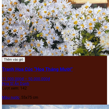
Thêm vào giỏ
Tranh Hoa Cúc “Hoa Tháng Mười”
11.000.000
₫
–
50.000.000
₫
Họa Sĩ Ẩn Danh
Lượt xem: 142
Màu nước
, 55x75 cm