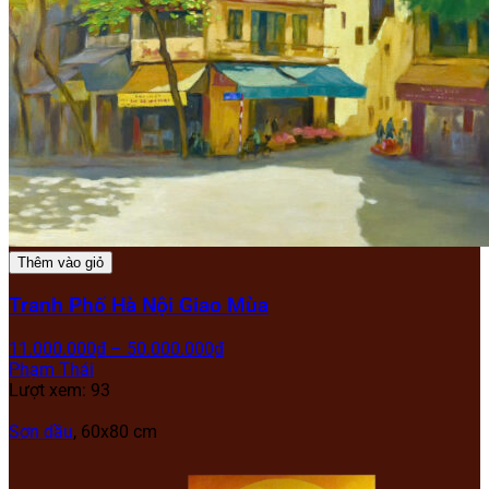
Thêm vào giỏ
Tranh Phố Hà Nội Giao Mùa
11.000.000
₫
–
50.000.000
₫
Phạm Thái
Lượt xem: 93
Sơn dầu
, 60x80 cm