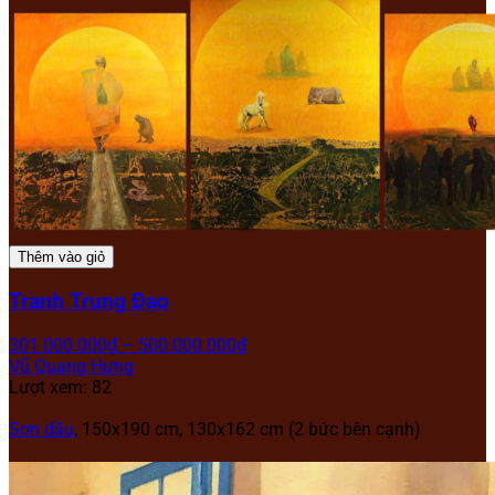
Thêm vào giỏ
Tranh Trung Đạo
301.000.000
₫
–
500.000.000
₫
Vũ Quang Hưng
Lượt xem: 82
Sơn dầu
, 150x190 cm, 130x162 cm (2 bức bên cạnh)