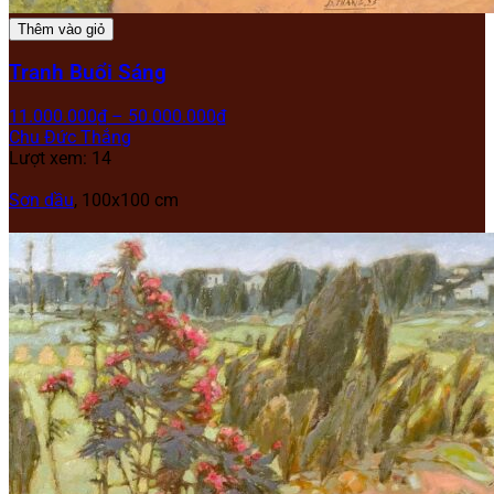
Thêm vào giỏ
Tranh Buổi Sáng
11.000.000
₫
–
50.000.000
₫
Chu Đức Thắng
Lượt xem: 14
Sơn dầu
, 100x100 cm