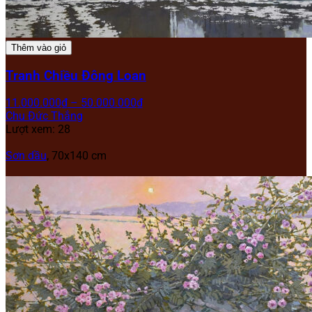
Thêm vào giỏ
Tranh Chiều Đông Loan
11.000.000
₫
–
50.000.000
₫
Chu Đức Thắng
Lượt xem: 28
Sơn dầu
, 70x140 cm