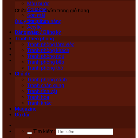
Màu nước
Gouache
Chưa có sản phẩm trong giỏ hàng.
Sơn mài
Sơn dầu
Quay trở lại cửa hàng
Acrylic
Đăng nhập / Đăng ký
Lụa
Tranh theo phòng
Tranh phòng làm việc
Tranh phòng khách
Tranh phòng ngủ
Tranh phòng bếp
Tranh phòng thờ
Chủ đề
Tranh phong cảnh
Tranh chân dung
Tranh tĩnh vật
Tranh hoa
Tranh khác
Magazine
Ưu đãi
Tìm kiếm: