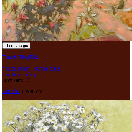
Thêm vào giỏ
Tranh Tây Bắc
11.000.000
₫
–
50.000.000
₫
Chu Đức Thắng
Lượt xem: 13
Sơn dầu
, 60x80 cm