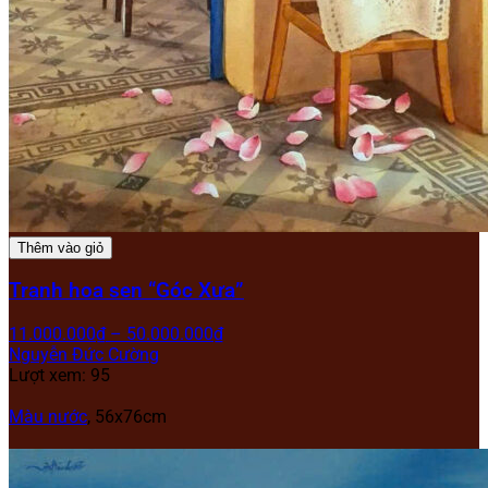
Thêm vào giỏ
Tranh hoa sen “Góc Xưa”
11.000.000
₫
–
50.000.000
₫
Nguyễn Đức Cường
Lượt xem: 95
Màu nước
, 56x76cm