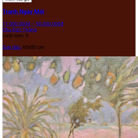
Tranh Ngày Mới
11.000.000
₫
–
50.000.000
₫
Chu Đức Thắng
Lượt xem: 9
Sơn dầu
, 60x80 cm