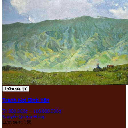
Thêm vào giỏ
Tranh Nơi Bình Yên
51.000.000
₫
–
100.000.000
₫
Nguyễn Quang Hoan
Lượt xem: 158