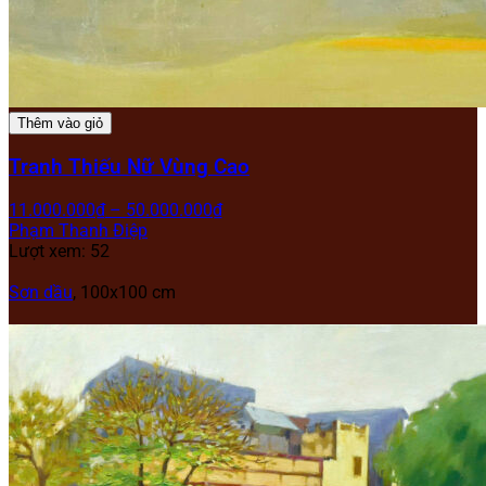
Thêm vào giỏ
Tranh Thiếu Nữ Vùng Cao
11.000.000
₫
–
50.000.000
₫
Phạm Thanh Điệp
Lượt xem: 52
Sơn dầu
, 100x100 cm