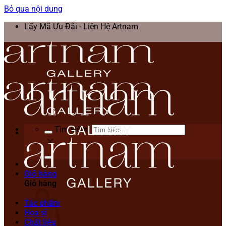
Bỏ qua nội dung
Lấy Mã Ưu Đãi - Liên Hệ Artnam
Tìm kiếm:
Giỏ hàng
Giỏ hàng
Tác phẩm
Họa sĩ
Chất liệu