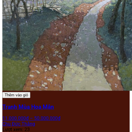
Thêm vào giỏ
Tranh Mùa Hoa Mận
11.000.000
₫
–
50.000.000
₫
Chu Đức Thắng
Lượt xem: 23