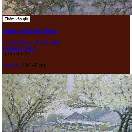
Thêm vào giỏ
Tranh Trinh Nữ Chiều
11.000.000
₫
–
50.000.000
₫
Chu Đức Thắng
Lượt xem: 27
Sơn dầu
, 70x140 cm