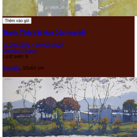
Thêm vào giỏ
Tranh Tĩnh Vật Hoa Cúc Họa Mi
11.000.000
₫
–
50.000.000
₫
Chu Đức Thắng
Lượt xem: 6
Sơn dầu
, 50x60 cm