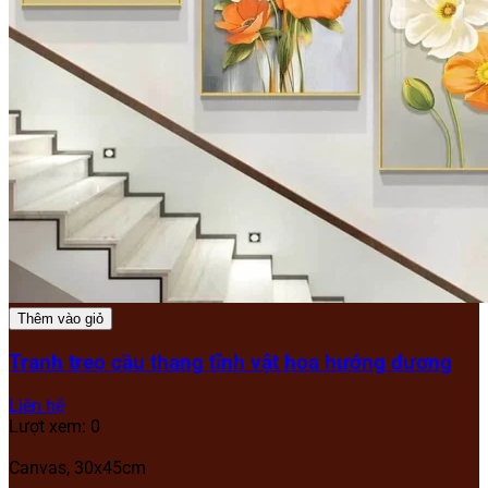
Thêm vào giỏ
Tranh treo cầu thang tĩnh vật hoa hướng dương
Liên hệ
Lượt xem: 0
Canvas, 30x45cm