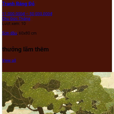
Tranh Ráng Đỏ
11.000.000
₫
–
50.000.000
₫
Chu Đức Thắng
Lượt xem: 10
Sơn dầu
, 60x80 cm
thưởng lãm thêm
View all