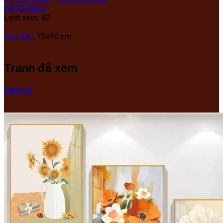
Võ Tá Hùng
Lượt xem: 42
Sơn dầu
, 70x90 cm
Tranh đã xem
View all