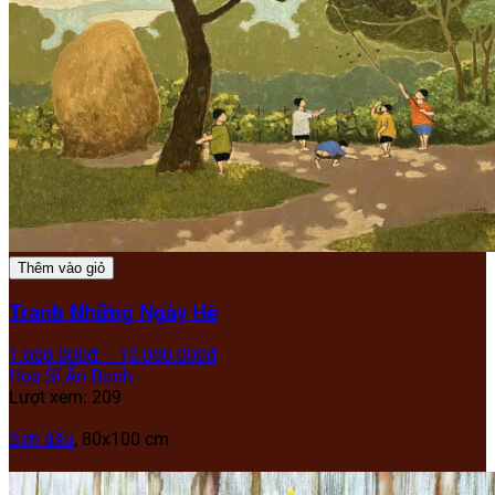
Thêm vào giỏ
Tranh Những Ngày Hè
1.000.000
₫
–
10.000.000
₫
Họa Sĩ Ẩn Danh
Lượt xem: 209
Sơn dầu
, 80x100 cm