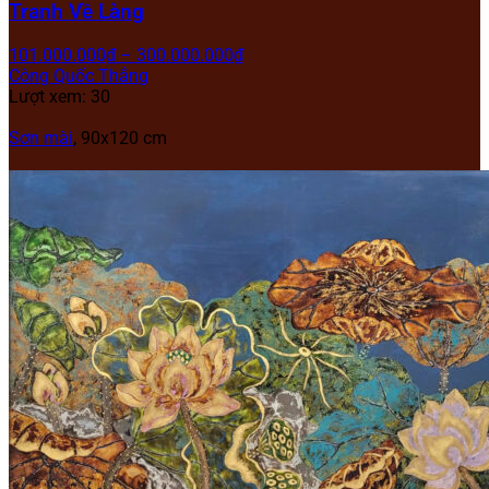
Tranh Về Làng
101.000.000
₫
–
300.000.000
₫
Công Quốc Thắng
Lượt xem: 30
Sơn mài
, 90x120 cm