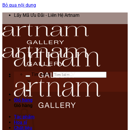
Bỏ qua nội dung
Lấy Mã Ưu Đãi - Liên Hệ Artnam
Tìm kiếm:
Giỏ hàng
Giỏ hàng
Tác phẩm
Họa sĩ
Chất liệu