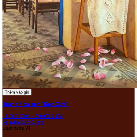
Thêm vào giỏ
Tranh hoa sen “Góc Xưa”
11.000.000
₫
–
50.000.000
₫
Nguyễn Đức Cường
Lượt xem: 91