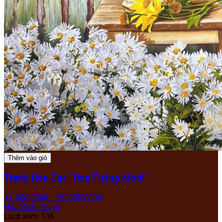
Thêm vào giỏ
Tranh Hoa Cúc “Hoa Tháng Mười”
11.000.000
₫
–
50.000.000
₫
Họa Sĩ Ẩn Danh
Lượt xem: 136