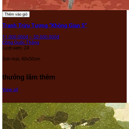
Thêm vào giỏ
Tranh Trừu Tượng “Không Gian 5”
11.000.000
₫
–
50.000.000
₫
Công Quốc Thắng
Lượt xem: 24
Sơn mài,
40x50cm
thưởng lãm thêm
View all