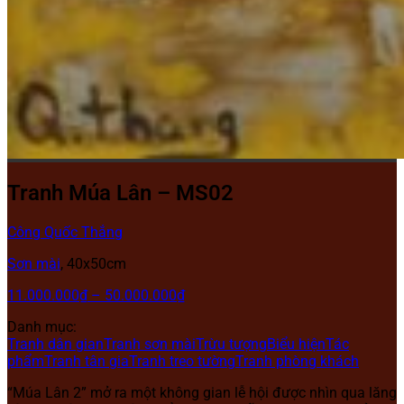
Tranh Múa Lân – MS02
Công Quốc Thắng
Sơn mài
,
40x50cm
11.000.000
₫
–
50.000.000
₫
Danh mục:
Tranh dân gian
Tranh sơn mài
Trừu tượng
Biểu hiện
Tác
phẩm
Tranh tân gia
Tranh treo tường
Tranh phòng khách
“Múa Lân 2” mở ra một không gian lễ hội được nhìn qua lăng