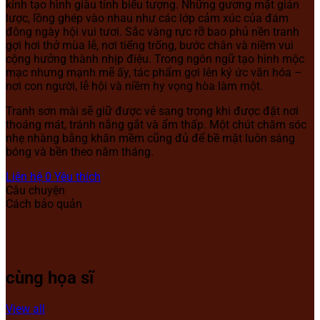
kính tạo hình giàu tính biểu tượng. Những gương mặt giản
lược, lồng ghép vào nhau như các lớp cảm xúc của đám
đông ngày hội vui tươi. Sắc vàng rực rỡ bao phủ nền tranh
gợi hơi thở mùa lễ, nơi tiếng trống, bước chân và niềm vui
cộng hưởng thành nhịp điệu. Trong ngôn ngữ tạo hình mộc
mạc nhưng mạnh mẽ ấy, tác phẩm gợi lên ký ức văn hóa –
nơi con người, lễ hội và niềm hy vọng hòa làm một.
Tranh sơn mài sẽ giữ được vẻ sang trọng khi được đặt nơi
thoáng mát, tránh nắng gắt và ẩm thấp. Một chút chăm sóc
nhẹ nhàng bằng khăn mềm cũng đủ để bề mặt luôn sáng
bóng và bền theo năm tháng.
Liên hệ
0
Yêu thích
Câu chuyện
Cách bảo quản
cùng họa sĩ
View all