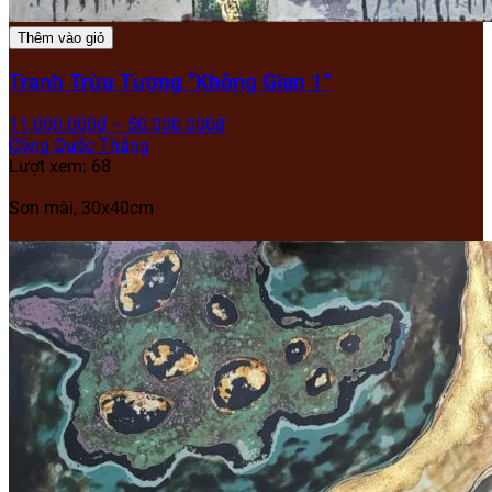
Thêm vào giỏ
Tranh Trừu Tượng “Không Gian 1”
11.000.000
₫
–
50.000.000
₫
Công Quốc Thắng
Lượt xem: 68
Sơn mài,
30x40cm