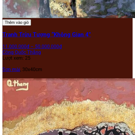
Thêm vào giỏ
Tranh Trừu Tượng “Không Gian 4”
11.000.000
₫
–
50.000.000
₫
Công Quốc Thắng
Lượt xem: 25
Sơn mài
,
30x40cm