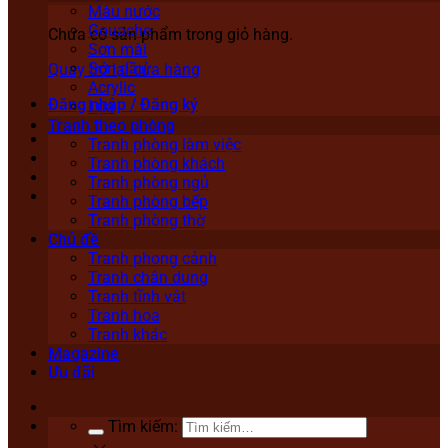
Màu nước
Gouache
Chưa có sản phẩm trong giỏ hàng.
Sơn mài
Sơn dầu
Quay trở lại cửa hàng
Acrylic
Đăng nhập / Đăng ký
Lụa
Tranh theo phòng
Tranh phòng làm việc
Tranh phòng khách
Tranh phòng ngủ
Tranh phòng bếp
Tranh phòng thờ
Chủ đề
Tranh phong cảnh
Tranh chân dung
Tranh tĩnh vật
Tranh hoa
Tranh khác
Magazine
Ưu đãi
Tìm kiếm: