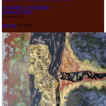
11.000.000
₫
–
50.000.000
₫
Công Quốc Thắng
Lượt xem: 22
Sơn mài
,
30x40cm