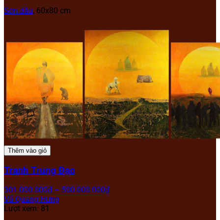
Sơn dầu
, 60x80 cm
Thêm vào giỏ
Tranh Trung Đạo
301.000.000
₫
–
500.000.000
₫
Vũ Quang Hưng
Lượt xem: 81