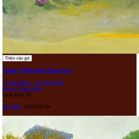
Thêm vào giỏ
Tranh Thiếu Nữ Vùng Cao
11.000.000
₫
–
50.000.000
₫
Phạm Thanh Điệp
Lượt xem: 50
Sơn dầu
, 100x100 cm