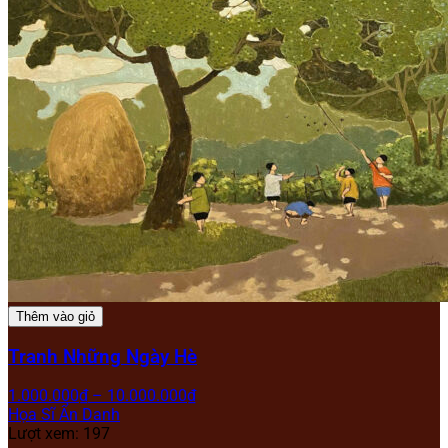
Thêm vào giỏ
Tranh Những Ngày Hè
1.000.000
₫
–
10.000.000
₫
Họa Sĩ Ẩn Danh
Lượt xem: 197