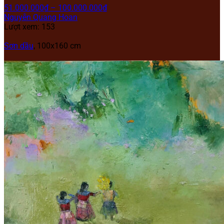
51.000.000
₫
–
100.000.000
₫
Nguyễn Quang Hoan
Lượt xem: 153
Sơn dầu
, 100x160 cm