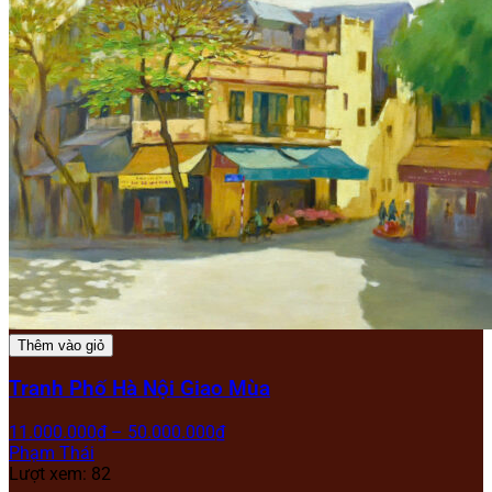
Thêm vào giỏ
Tranh Phố Hà Nội Giao Mùa
11.000.000
₫
–
50.000.000
₫
Phạm Thái
Lượt xem: 82