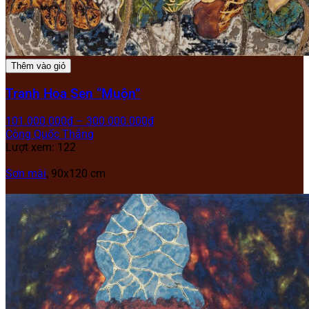
Thêm vào giỏ
Tranh Hoa Sen “Muộn”
101.000.000
₫
–
300.000.000
₫
Công Quốc Thắng
Lượt xem: 122
Sơn mài
, 90x120 cm