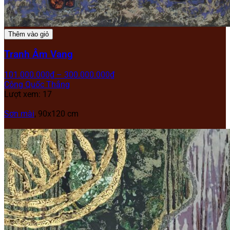
Thêm vào giỏ
Tranh Âm Vang
101.000.000
₫
–
300.000.000
₫
Công Quốc Thắng
Lượt xem: 17
Sơn mài
, 90x120 cm