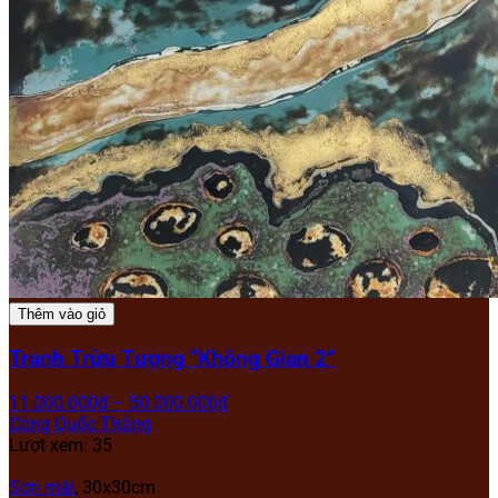
Thêm vào giỏ
Tranh Trừu Tượng “Không Gian 2”
11.000.000
₫
–
50.000.000
₫
Công Quốc Thắng
Lượt xem: 35
Sơn mài
,
30x30cm