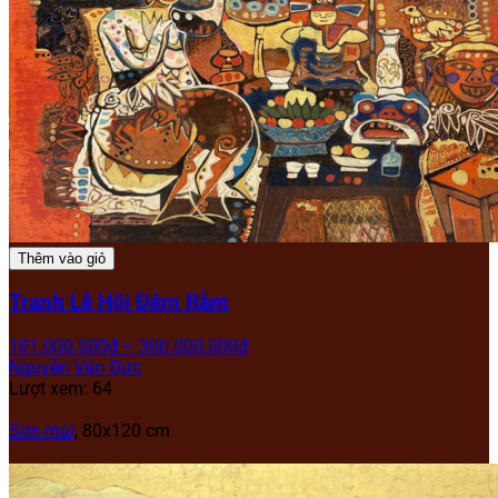
Thêm vào giỏ
Tranh Lễ Hội Đêm Rằm
101.000.000
₫
–
300.000.000
₫
Nguyễn Văn Đức
Lượt xem: 64
Sơn mài
, 80x120 cm