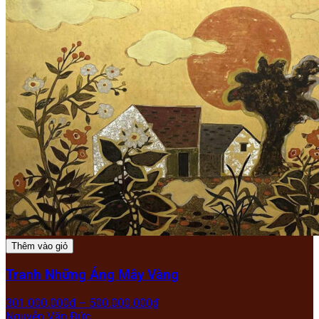
Thêm vào giỏ
Tranh Những Áng Mây Vàng
301.000.000
₫
–
500.000.000
₫
Nguyễn Văn Đức