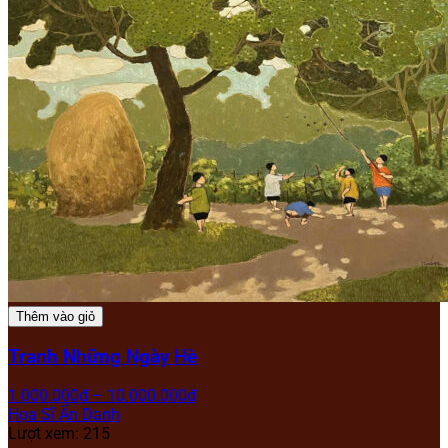
Thêm vào giỏ
Tranh Những Ngày Hè
1.000.000
₫
–
10.000.000
₫
Họa Sĩ Ẩn Danh
Lượt xem: 215