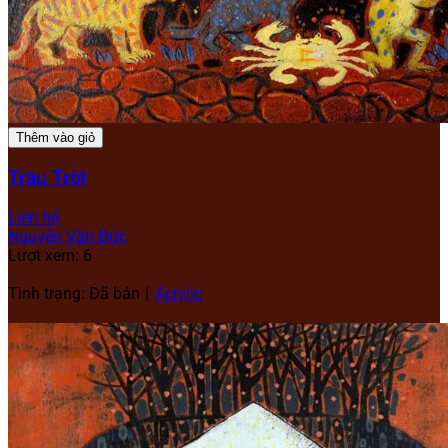
Thêm vào giỏ
Trầu Trời
Liên hệ
Nguyễn Văn Đức
Lượt xem: 6
Tình trạng: Đã bán
Acrylic