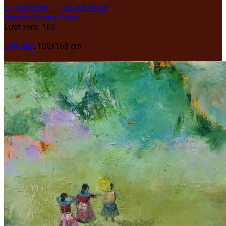
51.000.000
₫
–
100.000.000
₫
Nguyễn Quang Hoan
Lượt xem: 163
Sơn dầu
, 100x160 cm