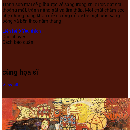
Tranh sơn mài sẽ giữ được vẻ sang trọng khi được đặt nơi
thoáng mát, tránh nắng gắt và ẩm thấp. Một chút chăm sóc
nhẹ nhàng bằng khăn mềm cũng đủ để bề mặt luôn sáng
bóng và bền theo năm tháng.
Liên hệ
0
Yêu thích
Câu chuyện
Cách bảo quản
cùng họa sĩ
View all