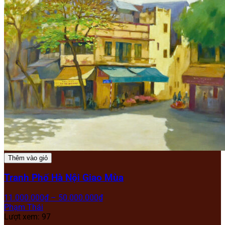
Thêm vào giỏ
Tranh Phố Hà Nội Giao Mùa
11.000.000
₫
–
50.000.000
₫
Phạm Thái
Lượt xem: 97