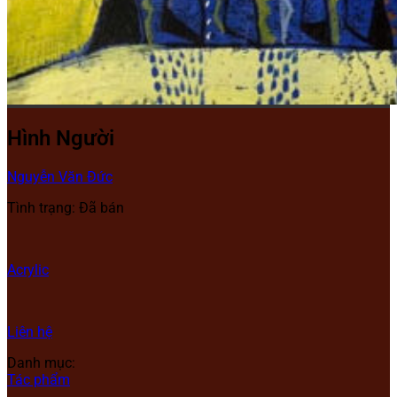
Hình Người
Nguyễn Văn Đức
Tình trạng: Đã bán
Acrylic
Liên hệ
Danh mục:
Tác phẩm