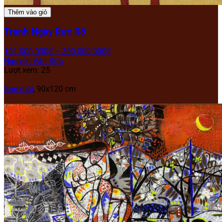
Thêm vào giỏ
Tranh Ngày Rực Rỡ
101.000.000
₫
–
300.000.000
₫
Nguyễn Văn Đức
Lượt xem: 25
Sơn mài
, 90x120 cm