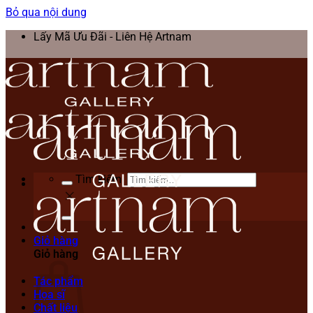
Bỏ qua nội dung
Lấy Mã Ưu Đãi - Liên Hệ Artnam
Tìm kiếm:
Giỏ hàng
Giỏ hàng
Tác phẩm
Họa sĩ
Chất liệu