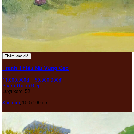
Thêm vào giỏ
Tranh Thiếu Nữ Vùng Cao
11.000.000
₫
–
50.000.000
₫
Phạm Thanh Điệp
Lượt xem: 52
Sơn dầu
, 100x100 cm