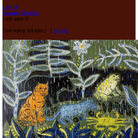
Liên hệ
Nguyễn Văn Đức
Lượt xem: 8
Tình trạng: Đã bán
Acrylic