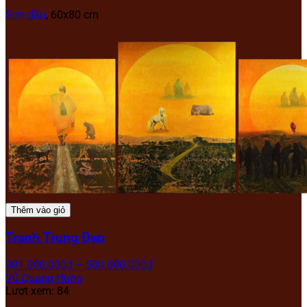
Sơn dầu
, 60x80 cm
Thêm vào giỏ
Tranh Trung Đạo
301.000.000
₫
–
500.000.000
₫
Vũ Quang Hưng
Lượt xem: 84