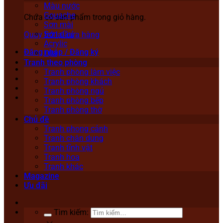
Màu nước
Gouache
Chưa có sản phẩm trong giỏ hàng.
Sơn mài
Sơn dầu
Quay trở lại cửa hàng
Acrylic
Đăng nhập / Đăng ký
Lụa
Tranh theo phòng
Tranh phòng làm việc
Tranh phòng khách
Tranh phòng ngủ
Tranh phòng bếp
Tranh phòng thờ
Chủ đề
Tranh phong cảnh
Tranh chân dung
Tranh tĩnh vật
Tranh hoa
Tranh khác
Magazine
Ưu đãi
Tìm kiếm: