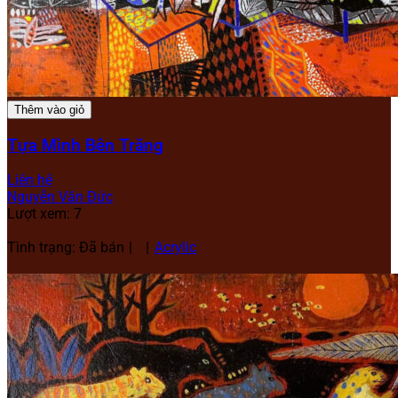
Thêm vào giỏ
Tựa Mình Bên Trăng
Liên hệ
Nguyễn Văn Đức
Lượt xem: 7
Tình trạng: Đã bán
Acrylic