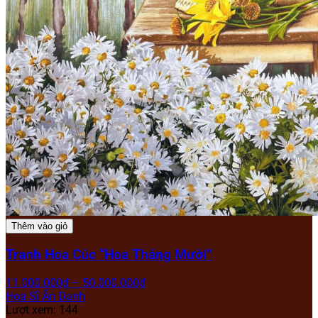
Thêm vào giỏ
Tranh Hoa Cúc “Hoa Tháng Mười”
11.000.000
₫
–
50.000.000
₫
Họa Sĩ Ẩn Danh
Lượt xem: 144