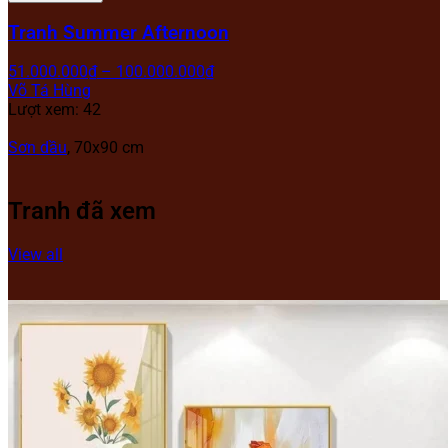
Tranh Summer Afternoon
51.000.000
₫
–
100.000.000
₫
Võ Tá Hùng
Lượt xem: 42
Sơn dầu
, 70x90 cm
Tranh đã xem
View all