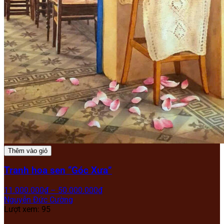
Thêm vào giỏ
Tranh hoa sen “Góc Xưa”
11.000.000
₫
–
50.000.000
₫
Nguyễn Đức Cường
Lượt xem: 95