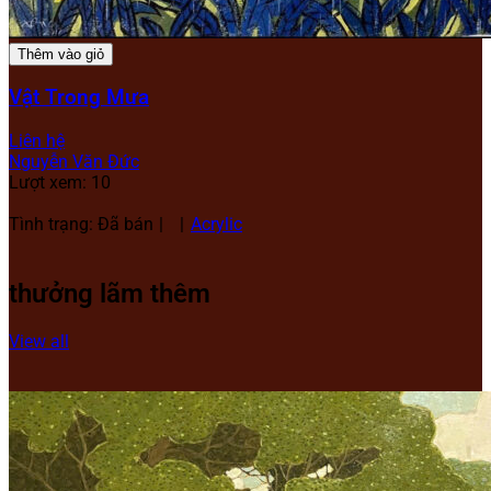
Thêm vào giỏ
Vật Trong Mưa
Liên hệ
Nguyễn Văn Đức
Lượt xem: 10
Tình trạng: Đã bán
Acrylic
thưởng lãm thêm
View all