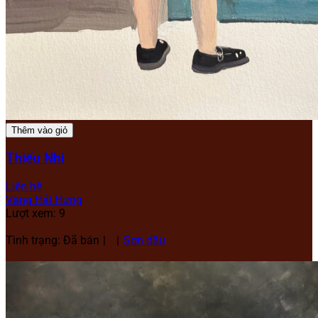
Thêm vào giỏ
Thiếu Nhi
Liên hệ
Vàng Hải Hưng
Lượt xem: 9
Tình trạng: Đã bán
Sơn dầu