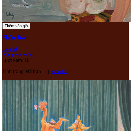
Thêm vào giỏ
Phân Trần
Liên hệ
Vàng Hải Hưng
Lượt xem: 10
Tình trạng: Đã bán
Sơn dầu