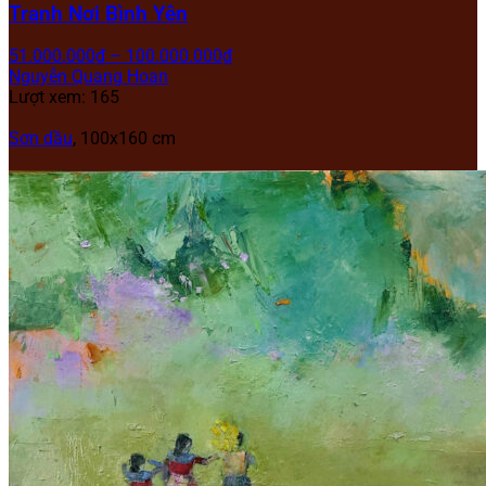
Tranh Nơi Bình Yên
51.000.000
₫
–
100.000.000
₫
Nguyễn Quang Hoan
Lượt xem: 165
Sơn dầu
, 100x160 cm