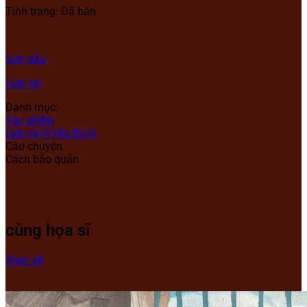
Tình trạng: Đã bán
Sơn dầu
Liên hệ
Danh mục:
Tác phẩm
Liên hệ
0
Yêu thích
Câu chuyện
Cách bảo quản
cùng họa sĩ
View all