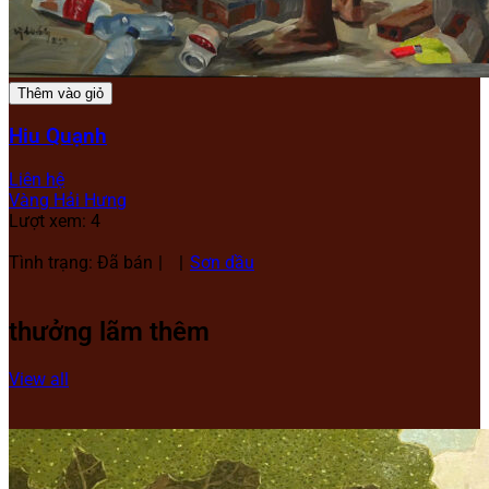
Thêm vào giỏ
Hiu Quạnh
Liên hệ
Vàng Hải Hưng
Lượt xem: 4
Tình trạng: Đã bán
Sơn dầu
thưởng lãm thêm
View all