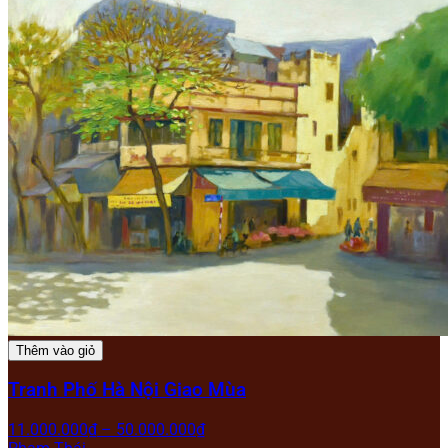
Thêm vào giỏ
Tranh Phố Hà Nội Giao Mùa
11.000.000
₫
–
50.000.000
₫