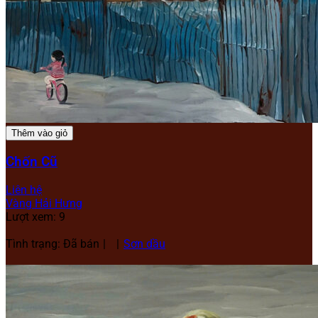
Thêm vào giỏ
Chốn Cũ
Liên hệ
Vàng Hải Hưng
Lượt xem: 9
Tình trạng: Đã bán
Sơn dầu