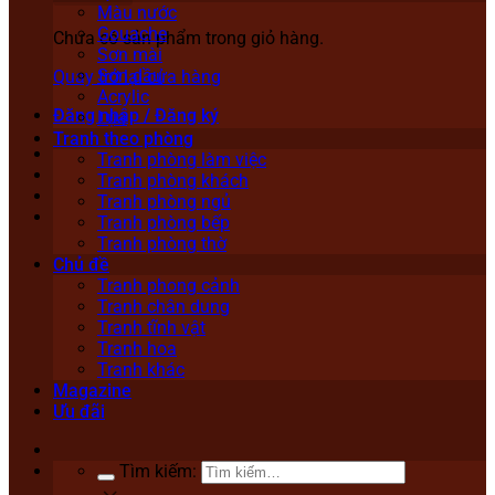
Màu nước
Gouache
Chưa có sản phẩm trong giỏ hàng.
Sơn mài
Sơn dầu
Quay trở lại cửa hàng
Acrylic
Đăng nhập / Đăng ký
Lụa
Tranh theo phòng
Tranh phòng làm việc
Tranh phòng khách
Tranh phòng ngủ
Tranh phòng bếp
Tranh phòng thờ
Chủ đề
Tranh phong cảnh
Tranh chân dung
Tranh tĩnh vật
Tranh hoa
Tranh khác
Magazine
Ưu đãi
Tìm kiếm: