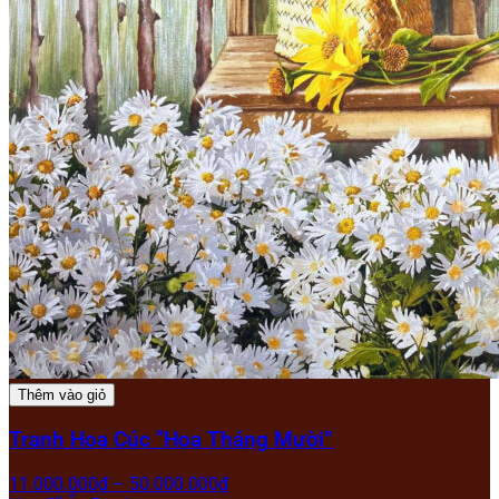
Thêm vào giỏ
Tranh Hoa Cúc “Hoa Tháng Mười”
11.000.000
₫
–
50.000.000
₫