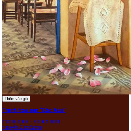
Thêm vào giỏ
Tranh hoa sen “Góc Xưa”
11.000.000
₫
–
50.000.000
₫
Nguyễn Đức Cường