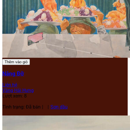
Thêm vào giỏ
Nâng Đỡ
Liên hệ
Vàng Hải Hưng
Lượt xem: 8
Tình trạng: Đã bán
Sơn dầu