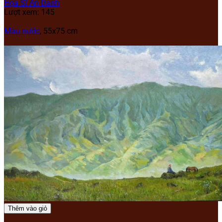
Họa Sĩ Ẩn Danh
Lượt xem: 145
Màu nước
, 55x75 cm
Thêm vào giỏ