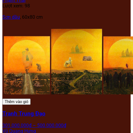
Phạm Thái
Lượt xem: 98
Sơn dầu
, 60x80 cm
Thêm vào giỏ
Tranh Trung Đạo
301.000.000
₫
–
500.000.000
₫
Vũ Quang Hưng