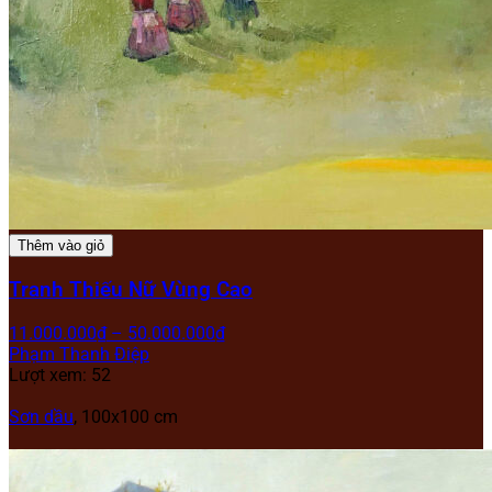
Thêm vào giỏ
Tranh Thiếu Nữ Vùng Cao
11.000.000
₫
–
50.000.000
₫
Phạm Thanh Điệp
Lượt xem: 52
Sơn dầu
, 100x100 cm