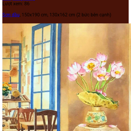
Lượt xem: 86
Sơn dầu
, 150x190 cm, 130x162 cm (2 bức bên cạnh)