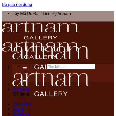
Bỏ qua nội dung
Lấy Mã Ưu Đãi - Liên Hệ Artnam
Tìm kiếm:
Giỏ hàng
Giỏ hàng
Tác phẩm
Họa sĩ
Chất liệu