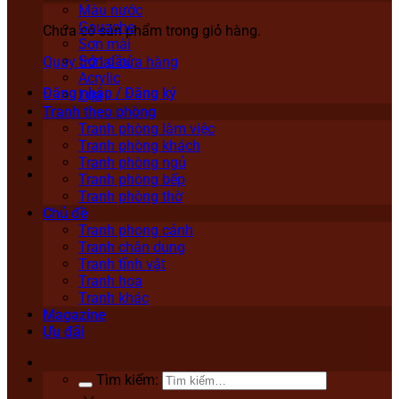
Màu nước
Gouache
Chưa có sản phẩm trong giỏ hàng.
Sơn mài
Sơn dầu
Quay trở lại cửa hàng
Acrylic
Đăng nhập / Đăng ký
Lụa
Tranh theo phòng
Tranh phòng làm việc
Tranh phòng khách
Tranh phòng ngủ
Tranh phòng bếp
Tranh phòng thờ
Chủ đề
Tranh phong cảnh
Tranh chân dung
Tranh tĩnh vật
Tranh hoa
Tranh khác
Magazine
Ưu đãi
Tìm kiếm: