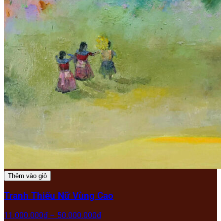
Thêm vào giỏ
Tranh Thiếu Nữ Vùng Cao
11.000.000
₫
–
50.000.000
₫