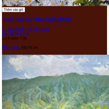
Thêm vào giỏ
Tranh Hoa Cúc “Hoa Tháng Mười”
11.000.000
₫
–
50.000.000
₫
Họa Sĩ Ẩn Danh
Lượt xem: 136
Màu nước
, 55x75 cm