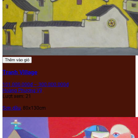
Thêm vào giỏ
Tranh Village
101.000.000
₫
–
300.000.000
₫
Hoàng Phượng Vỹ
Lượt xem: 21
Sơn dầu
, 80x130cm