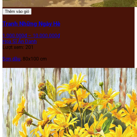
Thêm vào giỏ
Tranh Những Ngày Hè
1.000.000
₫
–
10.000.000
₫
Họa Sĩ Ẩn Danh
Lượt xem: 201
Sơn dầu
, 80x100 cm