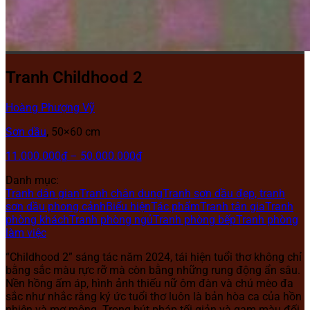
Tranh Childhood 2
Hoàng Phượng Vỹ
Sơn dầu
, 50×60 cm
11.000.000
₫
–
50.000.000
₫
Danh mục:
Tranh dân gian
Tranh chân dung
Tranh sơn dầu đẹp, tranh
sơn dầu phong cảnh
Biểu hiện
Tác phẩm
Tranh tân gia
Tranh
phòng khách
Tranh phòng ngủ
Tranh phòng bếp
Tranh phòng
làm việc
“Childhood 2” sáng tác năm 2024, tái hiện tuổi thơ không chỉ
bằng sắc màu rực rỡ mà còn bằng những rung động ẩn sâu.
Nền hồng ấm áp, hình ảnh thiếu nữ ôm đàn và chú mèo đa
sắc như nhắc rằng ký ức tuổi thơ luôn là bản hòa ca của hồn
nhiên và mơ mộng. Trong bút pháp tối giản và gam màu đối