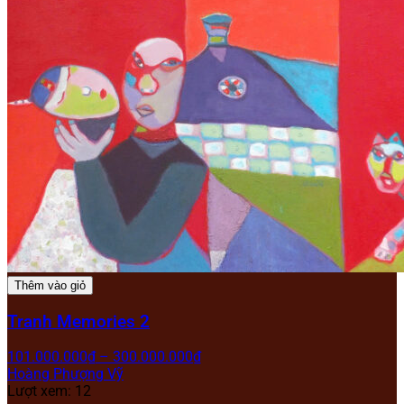
Thêm vào giỏ
Tranh Memories 2
101.000.000
₫
–
300.000.000
₫
Hoàng Phượng Vỹ
Lượt xem: 12