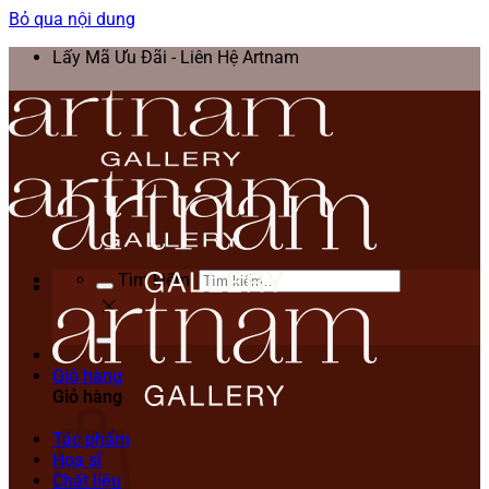
Bỏ qua nội dung
Lấy Mã Ưu Đãi - Liên Hệ Artnam
Tìm kiếm:
Giỏ hàng
Giỏ hàng
Tác phẩm
Họa sĩ
Chất liệu