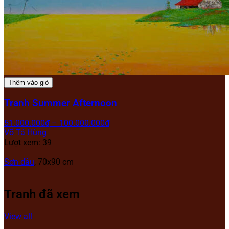
Thêm vào giỏ
Tranh Summer Afternoon
51.000.000
₫
–
100.000.000
₫
Võ Tá Hùng
Lượt xem: 39
Sơn dầu
, 70x90 cm
Tranh đã xem
View all