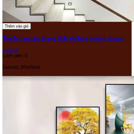
Thêm vào giỏ
Tranh treo cầu thang tĩnh vật hoa hướng dương
Liên hệ
Lượt xem: 0
Canvas, 30x45cm