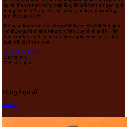
lập, ta nhận ra một thông điệp lặng lẽ: tuổi thơ tuy ngắn ngủi,
nhưng chính sự trong trẻo ấy mới là giai điệu nuôi dưỡng
tâm hồn suốt cả đời.
Bảo quản tranh sơn dầu bằng cách trưng bày ở không gian
khô thoáng, tránh ánh sáng trực tiếp, duy trì nhiệt độ – độ
ẩm ổn định, vệ sinh bằng cọ mềm và phủ vecni bảo vệ khi
tranh đã khô hoàn toàn.
Liên hệ
0
Yêu thích
Câu chuyện
Cách bảo quản
cùng họa sĩ
View all