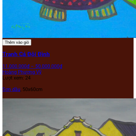
Thêm vào giỏ
Tranh Cá Đội Đình
11.000.000
₫
–
50.000.000
₫
Hoàng Phượng Vỹ
Lượt xem: 24
Sơn dầu
,
50x60cm