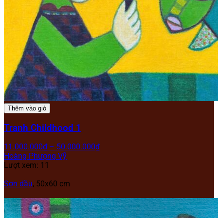
Thêm vào giỏ
Tranh Childhood 1
11.000.000
₫
–
50.000.000
₫
Hoàng Phượng Vỹ
Lượt xem: 11
Sơn dầu
, 50x60 cm