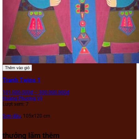
Thêm vào giỏ
Tranh Twins 1
101.000.000
₫
–
300.000.000
₫
Hoàng Phượng Vỹ
Lượt xem: 7
Sơn dầu
, 105x120 cm
thưởng lãm thêm