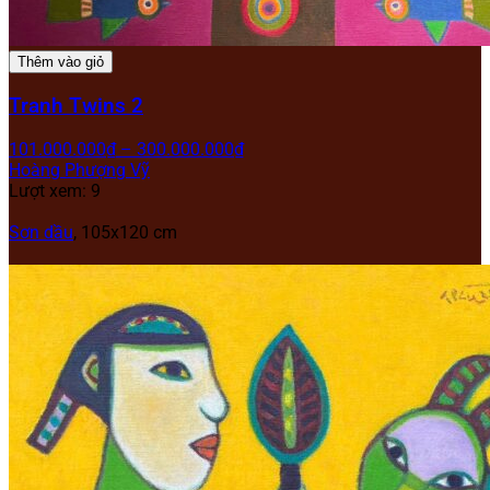
Thêm vào giỏ
Tranh Twins 2
101.000.000
₫
–
300.000.000
₫
Hoàng Phượng Vỹ
Lượt xem: 9
Sơn dầu
, 105x120 cm