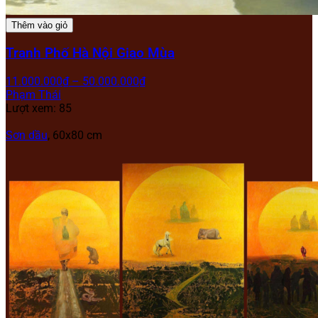
Thêm vào giỏ
Tranh Phố Hà Nội Giao Mùa
11.000.000
₫
–
50.000.000
₫
Phạm Thái
Lượt xem: 85
Sơn dầu
, 60x80 cm