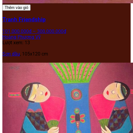
Thêm vào giỏ
Tranh Friendship
101.000.000
₫
–
300.000.000
₫
Hoàng Phượng Vỹ
Lượt xem: 13
Sơn dầu
, 105x120 cm