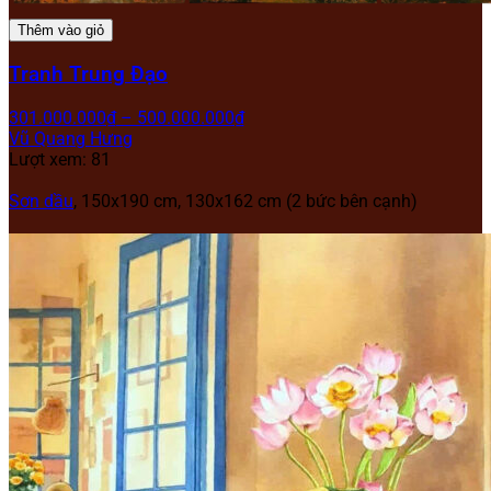
Thêm vào giỏ
Tranh Trung Đạo
301.000.000
₫
–
500.000.000
₫
Vũ Quang Hưng
Lượt xem: 81
Sơn dầu
, 150x190 cm, 130x162 cm (2 bức bên cạnh)