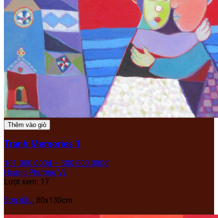
Thêm vào giỏ
Tranh Memories 1
101.000.000
₫
–
300.000.000
₫
Hoàng Phượng Vỹ
Lượt xem: 17
Sơn dầu
, 80x130cm