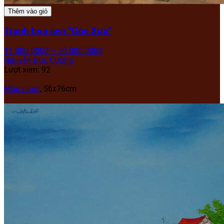
Thêm vào giỏ
Tranh hoa sen “Góc Xưa”
11.000.000
₫
–
50.000.000
₫
Nguyễn Đức Cường
Lượt xem: 92
Màu nước
, 56x76cm