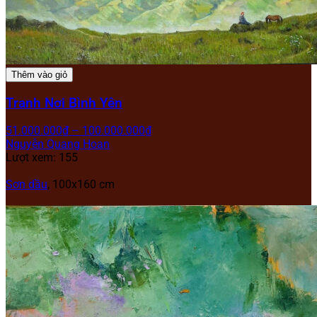
Thêm vào giỏ
Tranh Nơi Bình Yên
51.000.000
₫
–
100.000.000
₫
Nguyễn Quang Hoan
Lượt xem: 155
Sơn dầu
, 100x160 cm