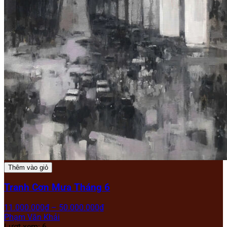
Thêm vào giỏ
Tranh Cơn Mưa Tháng 6
11.000.000
₫
–
50.000.000
₫
Phạm Văn Khải
Lượt xem: 6