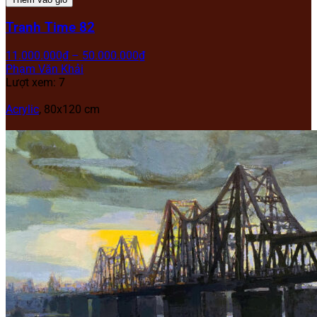
Tranh Time 82
11.000.000
₫
–
50.000.000
₫
Phạm Văn Khải
Lượt xem: 7
Acrylic
, 80x120 cm