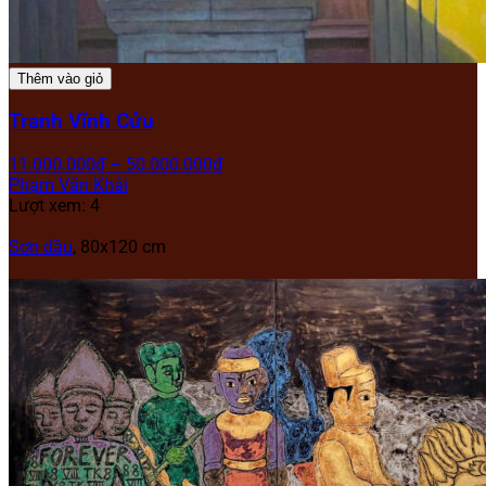
Thêm vào giỏ
Tranh Vĩnh Cửu
11.000.000
₫
–
50.000.000
₫
Phạm Văn Khải
Lượt xem: 4
Sơn dầu
, 80x120 cm