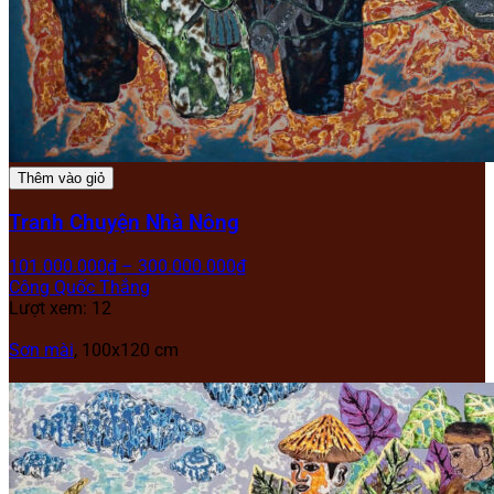
Thêm vào giỏ
Tranh Chuyện Nhà Nông
101.000.000
₫
–
300.000.000
₫
Công Quốc Thắng
Lượt xem: 12
Sơn mài
, 100x120 cm