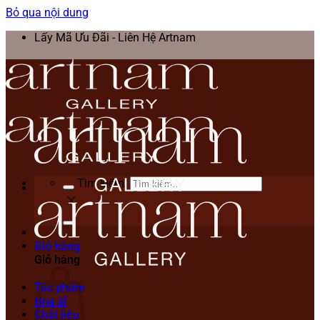
Bỏ qua nội dung
Lấy Mã Ưu Đãi - Liên Hệ Artnam
Tìm kiếm:
Giỏ hàng
Giỏ hàng
Tác phẩm
Họa sĩ
Chất liệu