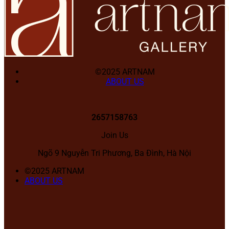
©2025 ARTNAM
ABOUT US
2657158763
Join Us
Ngõ 9 Nguyễn Tri Phương, Ba Đình, Hà Nội
©2025 ARTNAM
ABOUT US