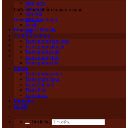
Màu nước
Gouache
Chưa có sản phẩm trong giỏ hàng.
Sơn mài
Sơn dầu
Quay trở lại cửa hàng
Acrylic
Đăng nhập / Đăng ký
Lụa
Tranh theo phòng
Tranh phòng làm việc
Tranh phòng khách
Tranh phòng ngủ
Tranh phòng bếp
Tranh phòng thờ
Chủ đề
Tranh phong cảnh
Tranh chân dung
Tranh tĩnh vật
Tranh hoa
Tranh khác
Magazine
Ưu đãi
Tìm kiếm: