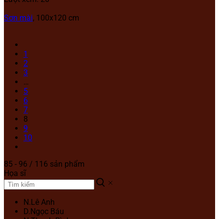
Sơn mài
, 100x120 cm
1
2
3
…
5
6
7
8
9
10
85 - 96 / 116 sản phẩm
Họa sĩ
N.Lê Anh
D.Ngọc Báu