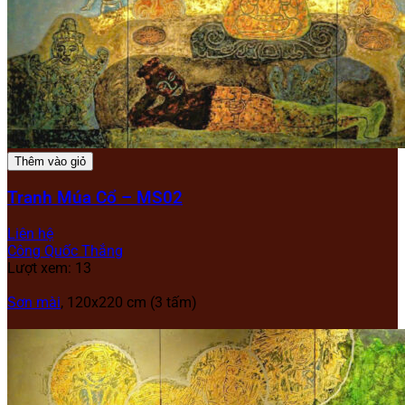
Thêm vào giỏ
Tranh Múa Cổ – MS02
Liên hệ
Công Quốc Thắng
Lượt xem: 13
Sơn mài
, 120x220 cm (3 tấm)