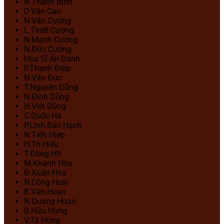
N.Thanh Bình
D.Văn Can
N.Văn Cường
L.Thiết Cương
N.Mạnh Cường
N.Đức Cường
Họa Sĩ Ẩn Danh
P.Thanh Điệp
N.Văn Đức
T.Nguyên Dũng
N.Đình Dũng
H.Việt Dũng
C.Quốc Hà
P.Linh Bảo Hạnh
N.Tiến Hiệp
H.Trí Hiếu
T.Đông Hồ
M.Khánh Hòa
Đ.Xuân Hòa
N.Công Hoài
B.Văn Hoan
N.Quang Hoan
B.Hữu Hùng
V.Tá Hùng