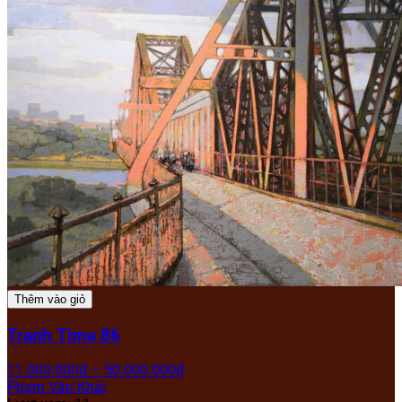
Thêm vào giỏ
Tranh Time 86
11.000.000
₫
–
50.000.000
₫
Phạm Văn Khải