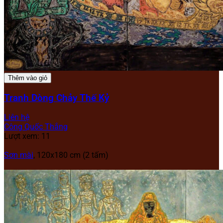
Thêm vào giỏ
Tranh Dòng Chảy Thế Kỷ
Liên hệ
Công Quốc Thắng
Lượt xem: 11
Sơn mài
, 120x180 cm (2 tấm)