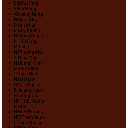
D.Đức Hùng
V.Hải Hưng
V.Quang Hưng
N.Quốc Huy
P.Văn Khải
B.Duy Khánh
H.Đăng Khanh
L.Hữu Long
M.Long
N.Phương Mai
V.Thùy Mai
N.Quang Minh
M.Duy Minh
T.Ngọc Nam
N.Hải Nam
N.Văn Nghĩa
B.Quang Ngọc
V.Lương Nhi
NST P.D.Thắng
P.Thái
H.Huệ Phương
N.V.Thiện Quân
L.Ngọc Quang