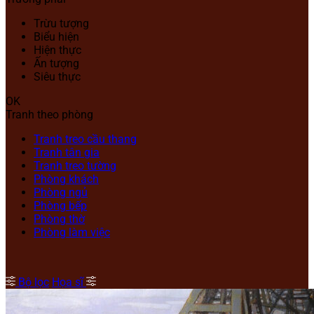
Trừu tượng
Biểu hiện
Hiện thực
Ấn tượng
Siêu thực
OK
Tranh theo phòng
Tranh treo cầu thang
Tranh tân gia
Tranh treo tường
Phòng khách
Phòng ngủ
Phòng bếp
Phòng thờ
Phòng làm việc
Bộ lọc
Họa sĩ