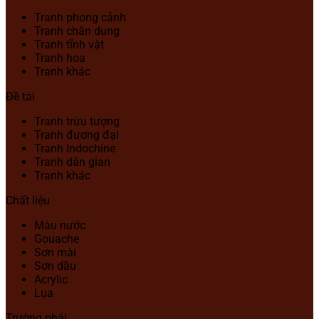
Tranh phong cảnh
Tranh chân dung
Tranh tĩnh vật
Tranh hoa
Tranh khác
Đề tài
Tranh trừu tượng
Tranh đương đại
Tranh Indochine
Tranh dân gian
Tranh khác
Chất liệu
Màu nước
Gouache
Sơn mài
Sơn dầu
Acrylic
Lụa
Trường phái