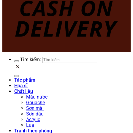
Tìm kiếm:
Tác phẩm
Họa sĩ
Chất liệu
Màu nước
Gouache
Sơn mài
Sơn dầu
Acrylic
Lụa
Tranh theo phòng