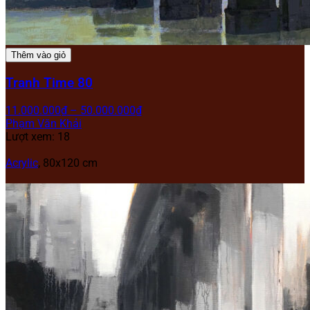
Thêm vào giỏ
Tranh Time 80
11.000.000
₫
–
50.000.000
₫
Phạm Văn Khải
Lượt xem: 18
Acrylic
, 80x120 cm