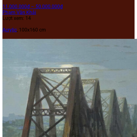
11.000.000
₫
–
50.000.000
₫
Phạm Văn Khải
Lượt xem: 14
Acrylic
, 100x160 cm