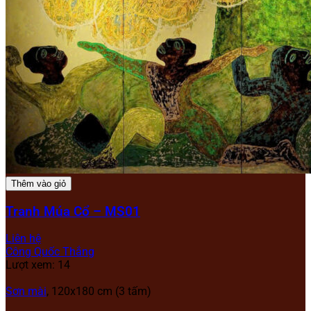
Thêm vào giỏ
Tranh Múa Cổ – MS01
Liên hệ
Công Quốc Thắng
Lượt xem: 14
Sơn mài
, 120x180 cm (3 tấm)