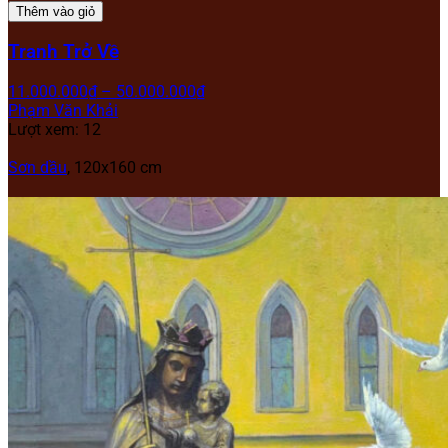
Thêm vào giỏ
Tranh Trở Về
11.000.000
₫
–
50.000.000
₫
Phạm Văn Khải
Lượt xem: 12
Sơn dầu
, 120x160 cm