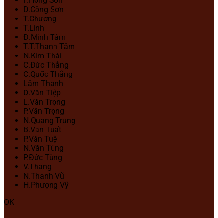
P.Hồng Sơn
D.Công Sơn
T.Chương
T.Linh
Đ.Minh Tâm
T.T.Thanh Tâm
N.Kim Thái
C.Đức Thắng
C.Quốc Thắng
Lâm Thanh
D.Văn Tiệp
L.Văn Trọng
P.Văn Trọng
N.Quang Trung
B.Văn Tuất
P.Văn Tuệ
N.Văn Tùng
P.Đức Tùng
V.Thăng
N.Thanh Vũ
H.Phượng Vỹ
OK