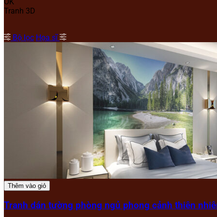
OK
Tranh 3D
Bộ lọc
Họa sĩ
Thêm vào giỏ
Tranh dán tường phòng ngủ phong cảnh thiên nhiê