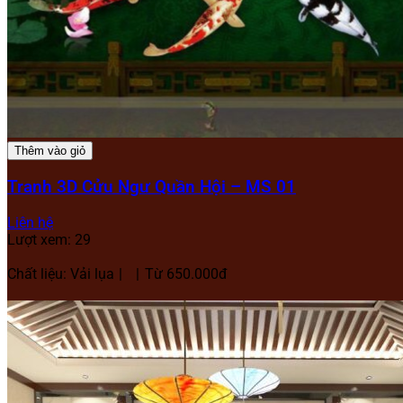
Thêm vào giỏ
Tranh 3D Cửu Ngư Quần Hội – MS 01
Liên hệ
Lượt xem: 29
Chất liệu: Vải lụa
Từ 650.000đ