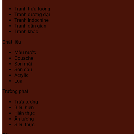
Tranh trừu tượng
Tranh đương đại
Tranh Indochine
Tranh dân gian
Tranh khác
Chất liệu
Màu nước
Gouache
Sơn mài
Sơn dầu
Acrylic
Lụa
Trường phái
Trừu tượng
Biểu hiện
Hiện thực
Ấn tượng
Siêu thực