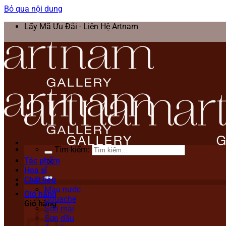
Bỏ qua nội dung
Lấy Mã Ưu Đãi - Liên Hệ Artnam
Tìm kiếm:
Tác phẩm
Họa sĩ
Chất liệu
Màu nước
Giỏ hàng
Gouache
Giỏ hàng
Sơn mài
Sơn dầu