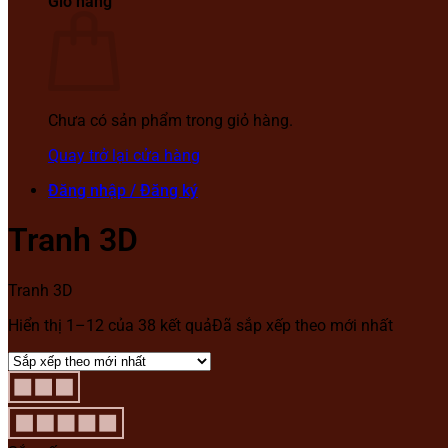
Giỏ hàng
Chưa có sản phẩm trong giỏ hàng.
Quay trở lại cửa hàng
Đăng nhập / Đăng ký
Tranh 3D
Tranh 3D
Hiển thị 1–12 của 38 kết quả
Đã sắp xếp theo mới nhất