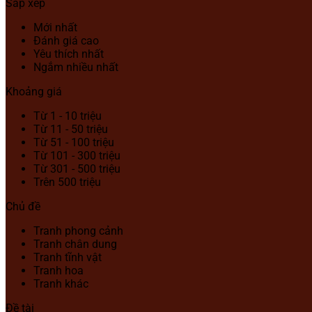
Sắp xếp
Mới nhất
Đánh giá cao
Yêu thích nhất
Ngắm nhiều nhất
Khoảng giá
Từ 1 - 10 triệu
Từ 11 - 50 triệu
Từ 51 - 100 triệu
Từ 101 - 300 triệu
Từ 301 - 500 triệu
Trên 500 triệu
Chủ đề
Tranh phong cảnh
Tranh chân dung
Tranh tĩnh vật
Tranh hoa
Tranh khác
Đề tài