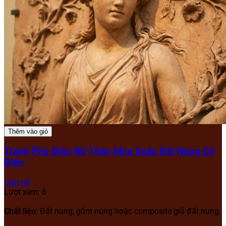
Thêm vào giỏ
Tranh Phù Điêu Nữ Thần Mùa Xuân Đất Nung Cổ
Điển
Liên hệ
Lượt xem: 6
Chất liệu:
Đất nung, gốm nung hoặc composite giả đất nung.