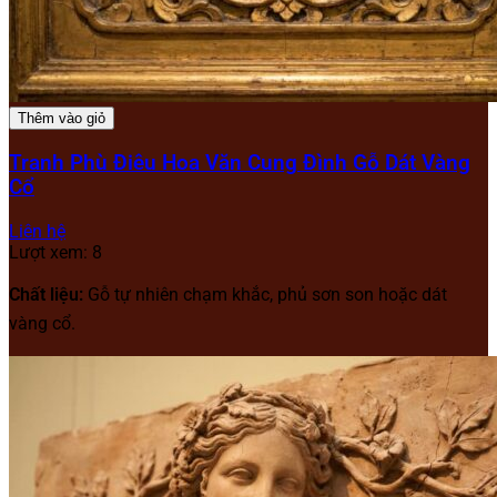
Thêm vào giỏ
Tranh Phù Điêu Hoa Văn Cung Đình Gỗ Dát Vàng
Cổ
Liên hệ
Lượt xem: 8
Chất liệu:
Gỗ tự nhiên chạm khắc, phủ sơn son hoặc dát
vàng cổ.