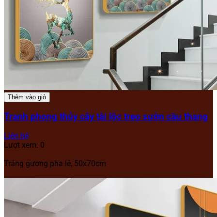
Thêm vào giỏ
Tranh phong thủy cây tài lộc treo sườn cầu thang
Liên hệ
Lượt xem: 0
Tráng gương pha lê, 50x70cm