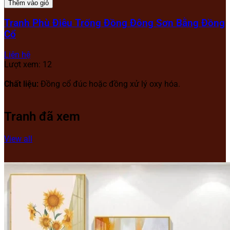
Thêm vào giỏ
Tranh Phù Điêu Trống Đồng Đông Sơn Bằng Đồng
Cổ
Liên hệ
Lượt xem: 12
Chất liệu:
Đồng cổ đúc hoặc đồng xử lý oxy hóa.
Tranh đã xem
View all