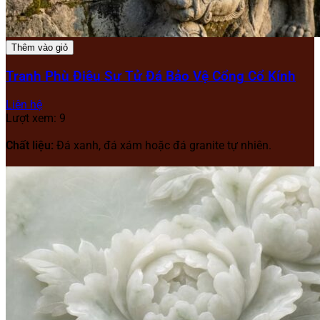
Thêm vào giỏ
Tranh Phù Điêu Sư Tử Đá Bảo Vệ Cổng Cổ Kính
Liên hệ
Lượt xem: 9
Chất liệu:
Đá xanh, đá xám hoặc đá granite tự nhiên.