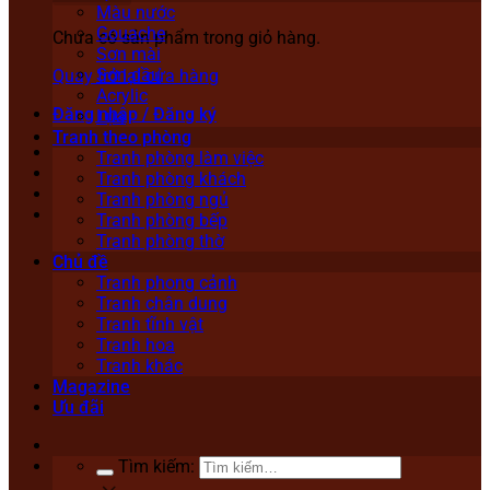
Màu nước
Gouache
Chưa có sản phẩm trong giỏ hàng.
Sơn mài
Sơn dầu
Quay trở lại cửa hàng
Acrylic
Đăng nhập / Đăng ký
Lụa
Tranh theo phòng
Tranh phòng làm việc
Tranh phòng khách
Tranh phòng ngủ
Tranh phòng bếp
Tranh phòng thờ
Chủ đề
Tranh phong cảnh
Tranh chân dung
Tranh tĩnh vật
Tranh hoa
Tranh khác
Magazine
Ưu đãi
Tìm kiếm: