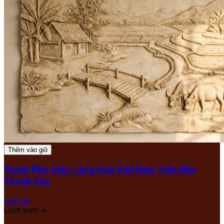
Thêm vào giỏ
Tranh Phù Điêu Làng Quê Việt Nam Trên Nền
Thạch Cao
Liên hệ
Lượt xem: 6