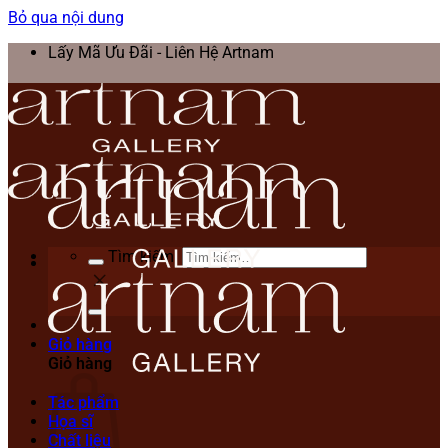
Bỏ qua nội dung
Lấy Mã Ưu Đãi - Liên Hệ Artnam
Tìm kiếm:
Giỏ hàng
Giỏ hàng
Tác phẩm
Họa sĩ
Chất liệu