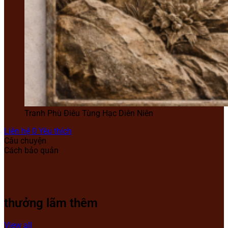
Tranh Phù Điêu Tùng Hạc Diên Niên
Liên hệ
0
Yêu thích
Câu chuyện
Cách bảo quản
thưởng lãm thêm
View all