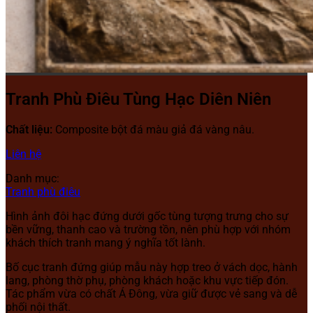
Tranh Phù Điêu Tùng Hạc Diên Niên
Chất liệu:
Composite bột đá màu giả đá vàng nâu.
Liên hệ
Danh mục:
Tranh phù điêu
Hình ảnh đôi hạc đứng dưới gốc tùng tượng trưng cho sự
bền vững, thanh cao và trường tồn, nên phù hợp với nhóm
khách thích tranh mang ý nghĩa tốt lành.
Bố cục tranh đứng giúp mẫu này hợp treo ở vách dọc, hành
lang, phòng thờ phụ, phòng khách hoặc khu vực tiếp đón.
Tác phẩm vừa có chất Á Đông, vừa giữ được vẻ sang và dễ
phối nội thất.