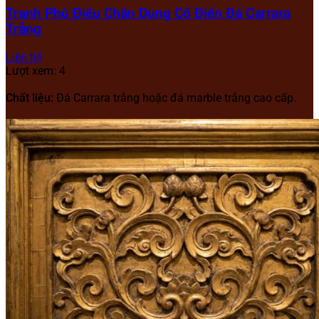
Tranh Phù Điêu Chân Dung Cổ Điển Đá Carrara
Trắng
Liên hệ
Lượt xem: 4
Chất liệu:
Đá Carrara trắng hoặc đá marble trắng cao cấp.