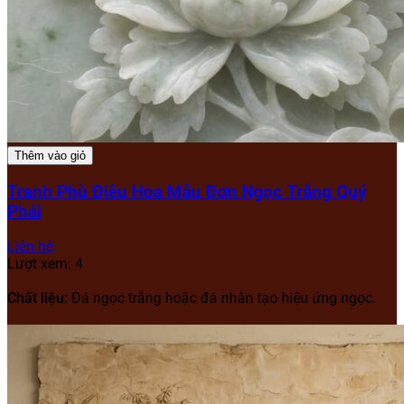
Thêm vào giỏ
Tranh Phù Điêu Hoa Mẫu Đơn Ngọc Trắng Quý
Phái
Liên hệ
Lượt xem: 4
Chất liệu:
Đá ngọc trắng hoặc đá nhân tạo hiệu ứng ngọc.