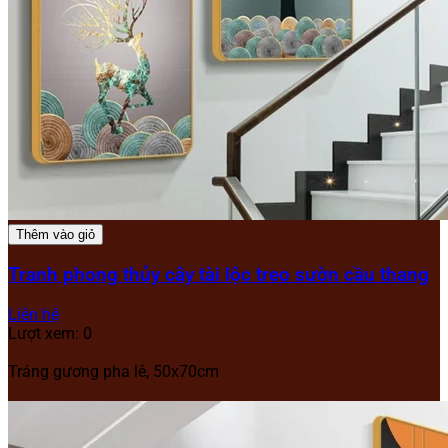
Thêm vào giỏ
Tranh phong thủy cây tài lộc treo sườn cầu thang
Liên hệ
Lượt xem: 0
Tráng gương pha lê, 50x70cm