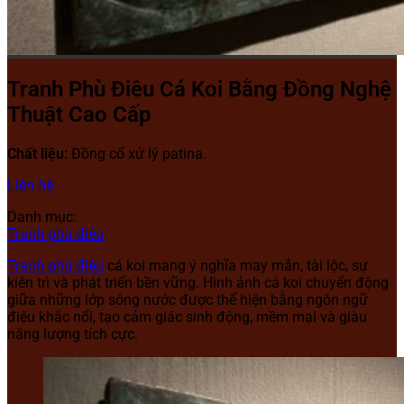
Tranh Phù Điêu Cá Koi Bằng Đồng Nghệ
Thuật Cao Cấp
Chất liệu:
Đồng cổ xử lý patina.
Liên hệ
Danh mục:
Tranh phù điêu
Tranh phù điêu
cá koi mang ý nghĩa may mắn, tài lộc, sự
kiên trì và phát triển bền vững. Hình ảnh cá koi chuyển động
giữa những lớp sóng nước được thể hiện bằng ngôn ngữ
điêu khắc nổi, tạo cảm giác sinh động, mềm mại và giàu
năng lượng tích cực.