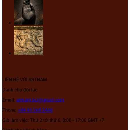
LIÊN HỆ VỚI ARTNAM
Dành cho đối tác
Email:
artnam.biz@gmail.com
Phone:
+84 90 268 2448
Giờ làm việc: Thứ 2 tới thứ 6, 8:00 - 17:00 GMT +7