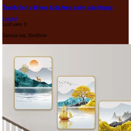
Tranh tĩnh vật hoa tulip treo sườn cầu thang
Liên hệ
Lượt xem: 0
Canvas lụa, 30x40cm