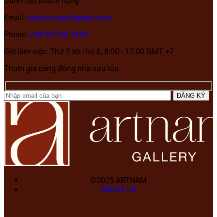
Dành cho khách hàng
Email:
artnam.care@gmail.com
Phone:
+84 90 268 2448
Giờ làm việc: Thứ 2 tới thứ 6, 8:00 - 17:00 GMT +7
Tham gia cộng đồng nhà sưu tập
©2025 ARTNAM
ABOUT US