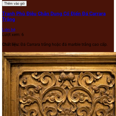
Thêm vào giỏ
Tranh Phù Điêu Chân Dung Cổ Điển Đá Carrara
Trắng
Liên hệ
Lượt xem: 6
Chất liệu:
Đá Carrara trắng hoặc đá marble trắng cao cấp.