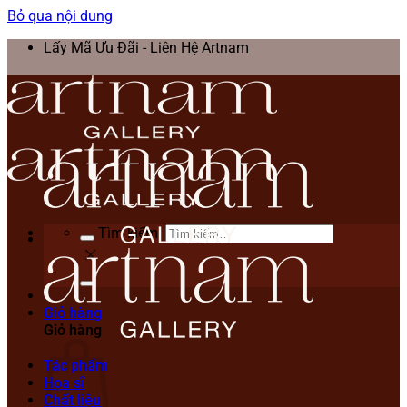
Bỏ qua nội dung
Lấy Mã Ưu Đãi - Liên Hệ Artnam
Tìm kiếm:
Giỏ hàng
Giỏ hàng
Tác phẩm
Họa sĩ
Chất liệu