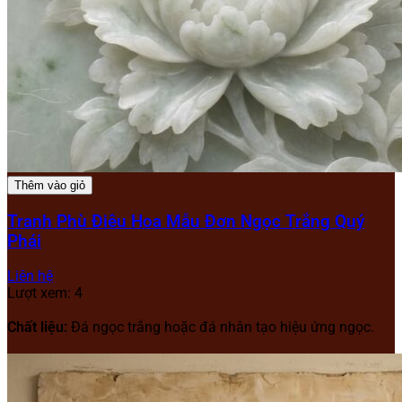
Thêm vào giỏ
Tranh Phù Điêu Hoa Mẫu Đơn Ngọc Trắng Quý
Phái
Liên hệ
Lượt xem: 4
Chất liệu:
Đá ngọc trắng hoặc đá nhân tạo hiệu ứng ngọc.