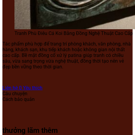
Tranh Phù Điêu Cá Koi Bằng Đồng Nghệ Thuật Cao Cấp
Tác phẩm phù hợp để trang trí phòng khách, văn phòng, nhà
hàng, khách sạn, khu tiếp khách hoặc không gian nội thất
cao cấp. Bề mặt đồng cổ xử lý patina giúp tranh có chiều
sâu, vừa sang trọng vừa nghệ thuật, đồng thời tạo nên vẻ
đẹp bền vững theo thời gian.
Liên hệ
0
Yêu thích
Câu chuyện
Cách bảo quản
thưởng lãm thêm