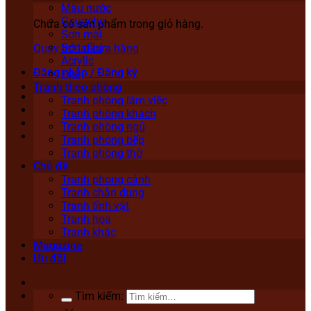
Màu nước
Gouache
Chưa có sản phẩm trong giỏ hàng.
Sơn mài
Sơn dầu
Quay trở lại cửa hàng
Acrylic
Đăng nhập / Đăng ký
Lụa
Tranh theo phòng
Tranh phòng làm việc
Tranh phòng khách
Tranh phòng ngủ
Tranh phòng bếp
Tranh phòng thờ
Chủ đề
Tranh phong cảnh
Tranh chân dung
Tranh tĩnh vật
Tranh hoa
Tranh khác
Magazine
Ưu đãi
Tìm kiếm: