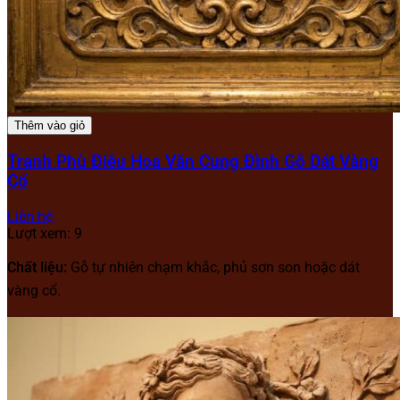
Thêm vào giỏ
Tranh Phù Điêu Hoa Văn Cung Đình Gỗ Dát Vàng
Cổ
Liên hệ
Lượt xem: 9
Chất liệu:
Gỗ tự nhiên chạm khắc, phủ sơn son hoặc dát
vàng cổ.