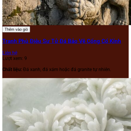
Thêm vào giỏ
Tranh Phù Điêu Sư Tử Đá Bảo Vệ Cổng Cổ Kính
Liên hệ
Lượt xem: 9
Chất liệu:
Đá xanh, đá xám hoặc đá granite tự nhiên.