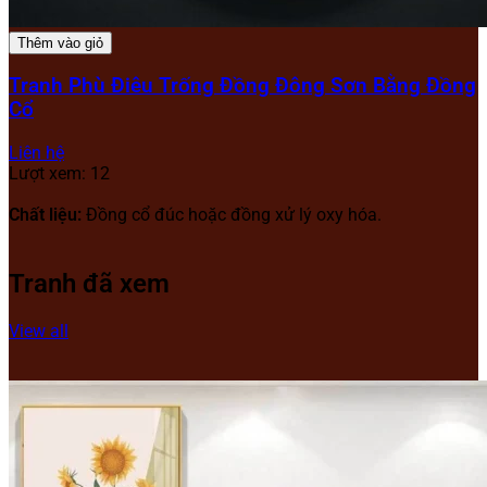
Thêm vào giỏ
Tranh Phù Điêu Trống Đồng Đông Sơn Bằng Đồng
Cổ
Liên hệ
Lượt xem: 12
Chất liệu:
Đồng cổ đúc hoặc đồng xử lý oxy hóa.
Tranh đã xem
View all