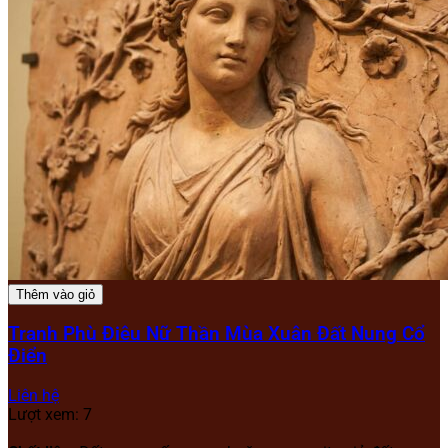
Thêm vào giỏ
Tranh Phù Điêu Nữ Thần Mùa Xuân Đất Nung Cổ
Điển
Liên hệ
Lượt xem: 7