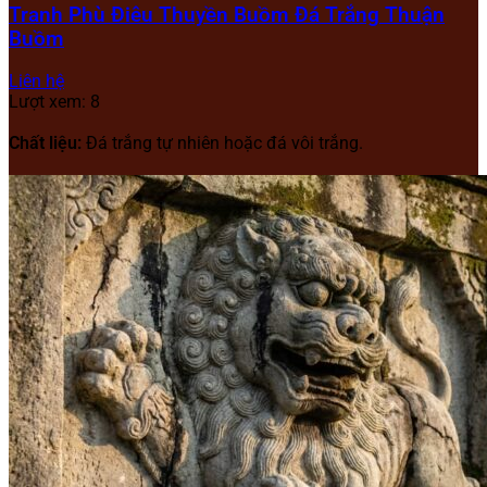
Tranh Phù Điêu Thuyền Buồm Đá Trắng Thuận
Buồm
Liên hệ
Lượt xem: 8
Chất liệu:
Đá trắng tự nhiên hoặc đá vôi trắng.