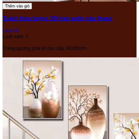
Thêm vào giỏ
Tranh trừu tượng 3D treo sườn cầu thang
Liên hệ
Lượt xem: 1
Tráng gương pha lê cao cấp, 60x80cm