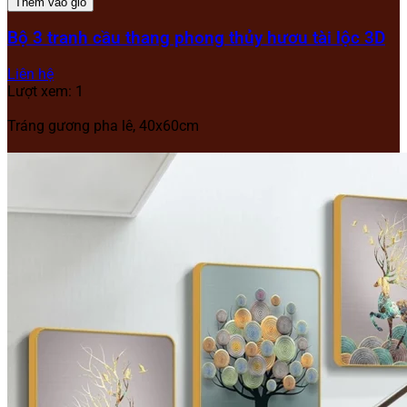
Thêm vào giỏ
Bộ 3 tranh cầu thang phong thủy hươu tài lộc 3D
Liên hệ
Lượt xem: 1
Tráng gương pha lê, 40x60cm