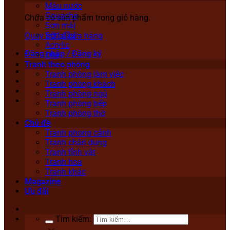
Màu nước
Gouache
Chưa có sản phẩm trong giỏ hàng.
Sơn mài
Sơn dầu
Quay trở lại cửa hàng
Acrylic
Đăng nhập / Đăng ký
Lụa
Tranh theo phòng
Tranh phòng làm việc
Tranh phòng khách
Tranh phòng ngủ
Tranh phòng bếp
Tranh phòng thờ
Chủ đề
Tranh phong cảnh
Tranh chân dung
Tranh tĩnh vật
Tranh hoa
Tranh khác
Magazine
Ưu đãi
Tìm kiếm: