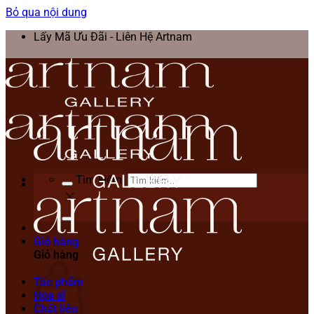
Bỏ qua nội dung
Lấy Mã Ưu Đãi - Liên Hệ Artnam
Tìm kiếm:
Giỏ hàng
Giỏ hàng
Tác phẩm
Họa sĩ
Chất liệu