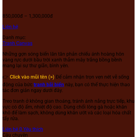
850,000đ – 1,300,000đ
Liên hệ
Danh mục:
Tranh Canvas
Những gợn sóng biển lăn tăn phản chiếu ánh hoàng hôn
vàng rực dưới bầu trời xanh thẳm mây trắng bồng bềnh
mang lại sự thư giãn, bình yên.
👉
Click vào mũi tên (>)
Để cảm nhận trọn vẹn nét vẽ sống
động của bức
tranh bãi biển
này, bạn có thể thực hiện thao
tác đơn giản ngay dưới đây.
Treo tranh ở không gian thoáng, tránh ánh nắng trực tiếp, khu
vực có độ ẩm, nhiệt độ cao. Dùng chổi lông gà hoặc khăn
khô để làm sạch, không dùng khăn ướt và các loại hóa chất
tẩy rửa.
Liên hệ
0
Yêu thích
Câu chuyện