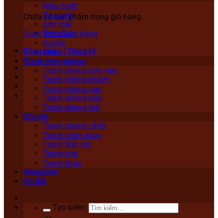
Màu nước
Gouache
Chưa có sản phẩm trong giỏ hàng.
Sơn mài
Sơn dầu
Quay trở lại cửa hàng
Acrylic
Đăng nhập / Đăng ký
Lụa
Tranh theo phòng
Tranh phòng làm việc
Tranh phòng khách
Tranh phòng ngủ
Tranh phòng bếp
Tranh phòng thờ
Chủ đề
Tranh phong cảnh
Tranh chân dung
Tranh tĩnh vật
Tranh hoa
Tranh khác
Magazine
Ưu đãi
Tìm kiếm: