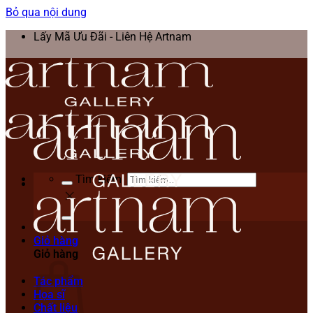
Bỏ qua nội dung
Lấy Mã Ưu Đãi - Liên Hệ Artnam
Tìm kiếm:
Giỏ hàng
Giỏ hàng
Tác phẩm
Họa sĩ
Chất liệu