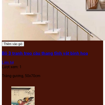
Thêm vào giỏ
Bộ 3 tranh treo cầu thang tĩnh vật bình hoa
Liên hệ
Lượt xem: 1
Tráng gương, 50x70cm