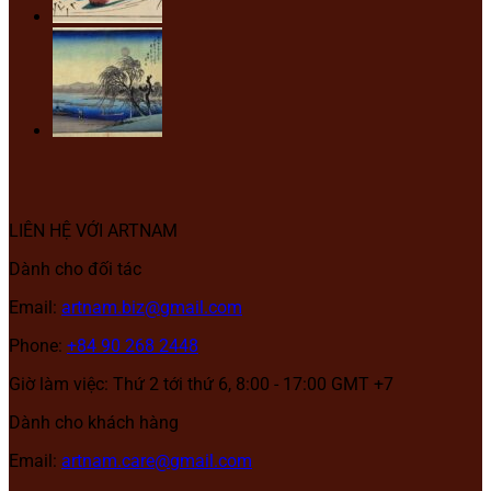
LIÊN HỆ VỚI ARTNAM
Dành cho đối tác
Email:
artnam.biz@gmail.com
Phone:
+84 90 268 2448
Giờ làm việc: Thứ 2 tới thứ 6, 8:00 - 17:00 GMT +7
Dành cho khách hàng
Email:
artnam.care@gmail.com