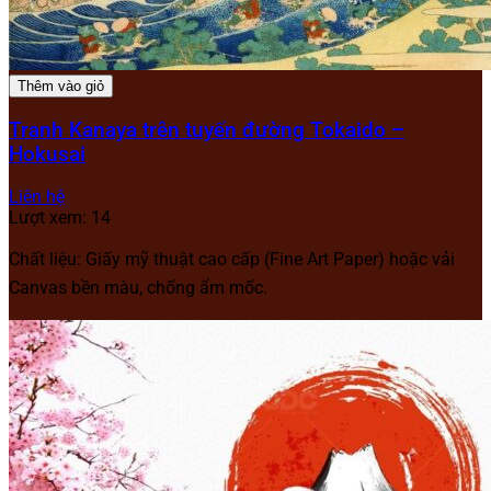
Thêm vào giỏ
Tranh Kanaya trên tuyến đường Tokaido –
Hokusai
Liên hệ
Lượt xem: 14
Chất liệu: Giấy mỹ thuật cao cấp (Fine Art Paper) hoặc vải
Canvas bền màu, chống ẩm mốc.