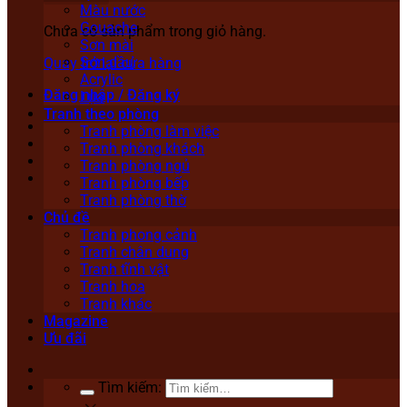
Màu nước
Gouache
Chưa có sản phẩm trong giỏ hàng.
Sơn mài
Sơn dầu
Quay trở lại cửa hàng
Acrylic
Đăng nhập / Đăng ký
Lụa
Tranh theo phòng
Tranh phòng làm việc
Tranh phòng khách
Tranh phòng ngủ
Tranh phòng bếp
Tranh phòng thờ
Chủ đề
Tranh phong cảnh
Tranh chân dung
Tranh tĩnh vật
Tranh hoa
Tranh khác
Magazine
Ưu đãi
Tìm kiếm: