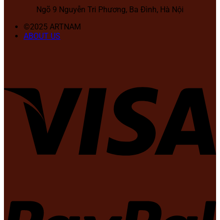
Ngõ 9 Nguyễn Tri Phương, Ba Đình, Hà Nội
©2025 ARTNAM
ABOUT US