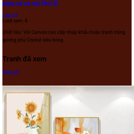
chùa cổ và núi Phú Sĩ
Liên hệ
Lượt xem: 8
Chất liệu: Vải Canvas cao cấp nhập khẩu hoặc tranh tráng
gương phủ Crystal siêu bóng
Tranh đã xem
View all