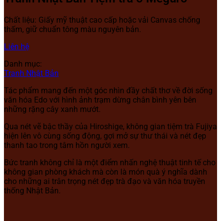
Chất liệu: Giấy mỹ thuật cao cấp hoặc vải Canvas chống
thấm, giữ chuẩn tông màu nguyên bản.
Liên hệ
Danh mục:
Tranh Nhật Bản
Tác phẩm mang đến một góc nhìn đầy chất thơ về đời sống
văn hóa Edo với hình ảnh trạm dừng chân bình yên bên
những rặng cây xanh mướt.
Qua nét vẽ bậc thầy của Hiroshige, không gian tiệm trà Fujiya
hiện lên vô cùng sống động, gợi mở sự thư thái và nét đẹp
thanh tao trong tâm hồn người xem.
Bức tranh không chỉ là một điểm nhấn nghệ thuật tinh tế cho
không gian phòng khách mà còn là món quà ý nghĩa dành
cho những ai trân trọng nét đẹp trà đạo và văn hóa truyền
thống Nhật Bản.