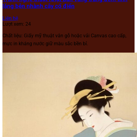
lặng bên nhành cây cổ điển
Liên hệ
Lượt xem: 24
Chất liệu: Giấy mỹ thuật vân gỗ hoặc vải Canvas cao cấp,
mực in kháng nước giữ màu sắc bền bỉ.