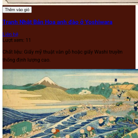
Thêm vào giỏ
Tranh Nhật Bản Hoa anh đào ở Yoshiwara
Liên hệ
Lượt xem: 11
Chất liệu: Giấy mỹ thuật vân gỗ hoặc giấy Washi truyền
thống định lượng cao.