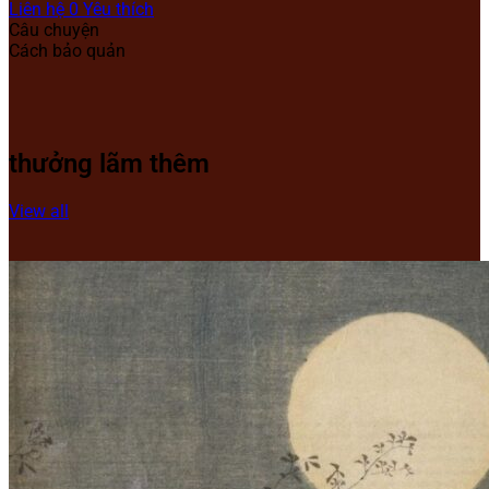
Liên hệ
0
Yêu thích
Câu chuyện
Cách bảo quản
thưởng lãm thêm
View all