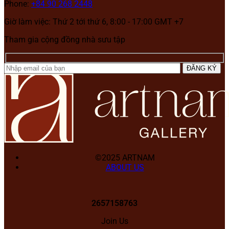
Phone:
+84 90 268 2448
Giờ làm việc: Thứ 2 tới thứ 6, 8:00 - 17:00 GMT +7
Tham gia cộng đồng nhà sưu tập
©2025 ARTNAM
ABOUT US
2657158763
Join Us