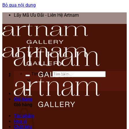
Bỏ qua nội dung
Lấy Mã Ưu Đãi - Liên Hệ Artnam
Tìm kiếm:
Giỏ hàng
Giỏ hàng
Tác phẩm
Họa sĩ
Chất liệu