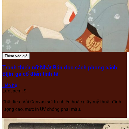
Thêm vào giỏ
Tranh thiếu nữ Nhật Bản đọc sách phong cách
Bijin-ga cổ điển tinh tế
Liên hệ
Lượt xem: 9
Chất liệu: Vải Canvas sợi tự nhiên hoặc giấy mỹ thuật định
lượng cao, mực in UV chống phai màu.