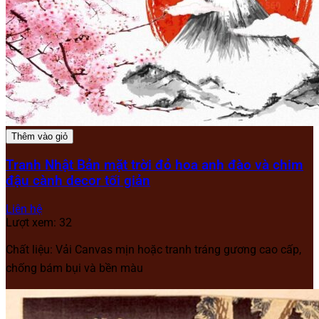
Thêm vào giỏ
Tranh Nhật Bản mặt trời đỏ hoa anh đào và chim
đậu cành decor tối giản
Liên hệ
Lượt xem: 32
Chất liệu: Vải Canvas mịn hoặc tranh tráng gương cao cấp,
chống bám bụi và bền màu