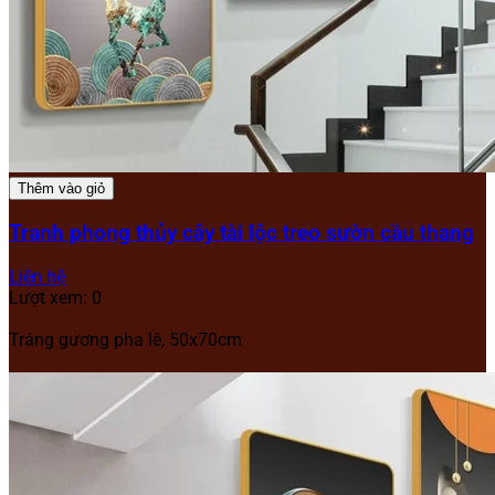
Thêm vào giỏ
Tranh phong thủy cây tài lộc treo sườn cầu thang
Liên hệ
Lượt xem: 0
Tráng gương pha lê, 50x70cm