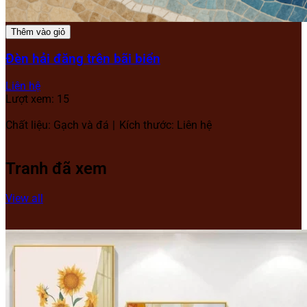
Thêm vào giỏ
Đèn hải đăng trên bãi biển
Liên hệ
Lượt xem: 15
Chất liệu: Gạch và đá
Kích thước: Liên hệ
Tranh đã xem
View all