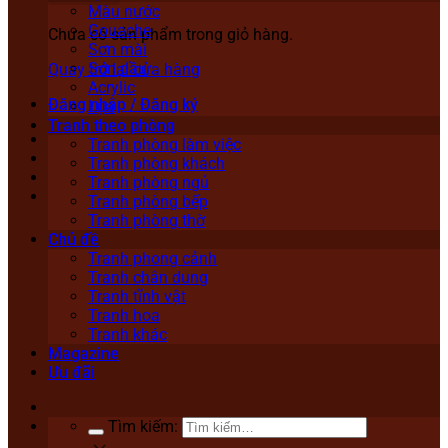
Màu nước
Gouache
Chưa có sản phẩm trong giỏ hàng.
Sơn mài
Sơn dầu
Quay trở lại cửa hàng
Acrylic
Đăng nhập / Đăng ký
Lụa
Tranh theo phòng
Tranh phòng làm việc
Tranh phòng khách
Tranh phòng ngủ
Tranh phòng bếp
Tranh phòng thờ
Chủ đề
Tranh phong cảnh
Tranh chân dung
Tranh tĩnh vật
Tranh hoa
Tranh khác
Magazine
Ưu đãi
Tìm kiếm: