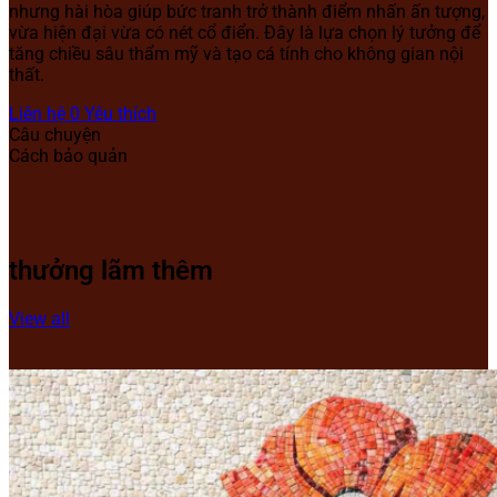
nhưng hài hòa giúp bức tranh trở thành điểm nhấn ấn tượng,
vừa hiện đại vừa có nét cổ điển. Đây là lựa chọn lý tưởng để
tăng chiều sâu thẩm mỹ và tạo cá tính cho không gian nội
thất.
Liên hệ
0
Yêu thích
Câu chuyện
Cách bảo quản
thưởng lãm thêm
View all