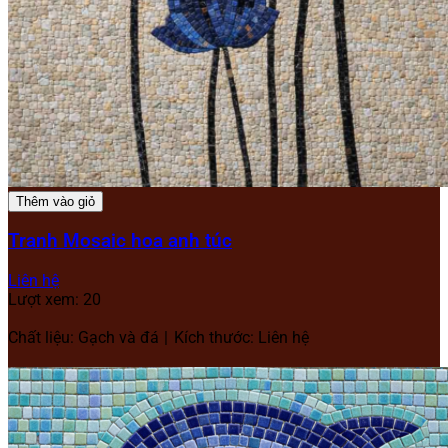
Thêm vào giỏ
Tranh Mosaic hoa anh túc
Liên hệ
Lượt xem: 20
Chất liệu: Gạch và đá
Kích thước: Liên hệ