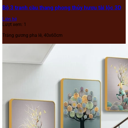
Bộ 3 tranh cầu thang phong thủy hươu tài lộc 3D
Liên hệ
Lượt xem: 1
Tráng gương pha lê, 40x60cm