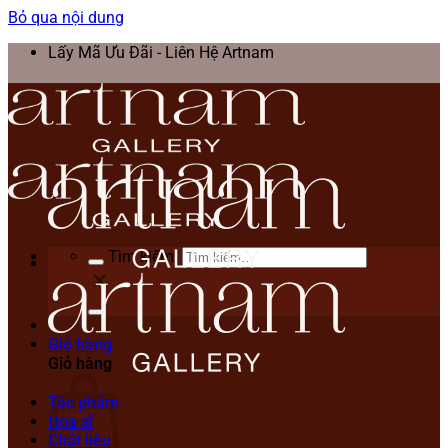
Bỏ qua nội dung
Lấy Mã Ưu Đãi - Liên Hệ Artnam
Tìm kiếm:
Giỏ hàng
Giỏ hàng
Tác phẩm
Họa sĩ
Chất liệu