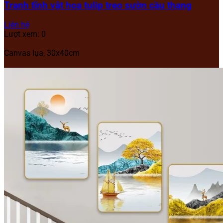
Tranh tĩnh vật hoa tulip treo sườn cầu thang
Liên hệ
Lượt xem: 0
Canvas lụa, 30x40cm