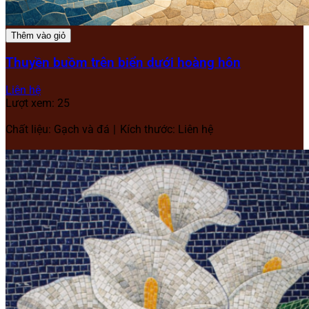
Thêm vào giỏ
Thuyền buồm trên biển dưới hoàng hôn
Liên hệ
Lượt xem: 25
Chất liệu: Gạch và đá
Kích thước: Liên hệ