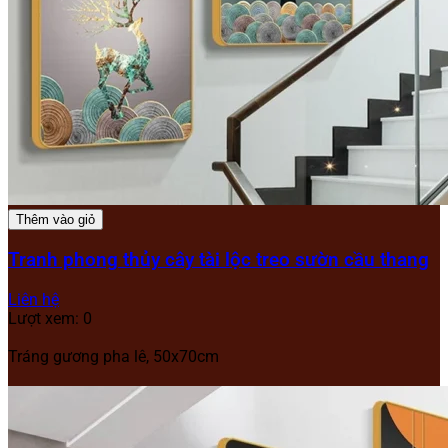
Thêm vào giỏ
Tranh phong thủy cây tài lộc treo sườn cầu thang
Liên hệ
Lượt xem: 0
Tráng gương pha lê, 50x70cm