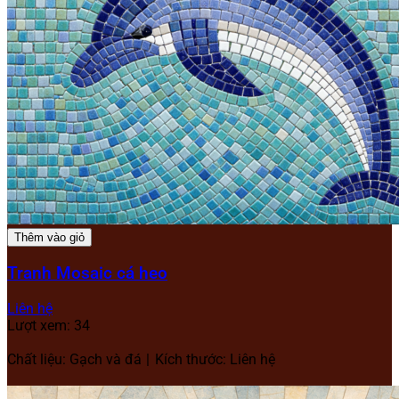
Thêm vào giỏ
Tranh Mosaic cá heo
Liên hệ
Lượt xem: 34
Chất liệu: Gạch và đá
Kích thước: Liên hệ