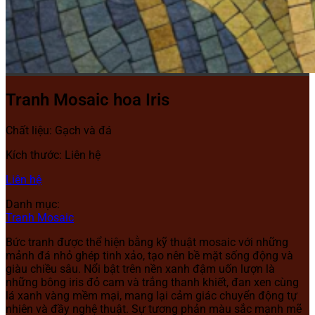
Tranh Mosaic hoa Iris
Chất liệu: Gạch và đá
Kích thước: Liên hệ
Liên hệ
Danh mục:
Tranh Mosaic
Bức tranh được thể hiện bằng kỹ thuật mosaic với những
mảnh đá nhỏ ghép tinh xảo, tạo nên bề mặt sống động và
giàu chiều sâu. Nổi bật trên nền xanh đậm uốn lượn là
những bông iris đỏ cam và trắng thanh khiết, đan xen cùng
lá xanh vàng mềm mại, mang lại cảm giác chuyển động tự
nhiên và đầy nghệ thuật. Sự tương phản màu sắc mạnh mẽ