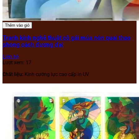
Thêm vào giỏ
Tranh kính nghệ thuật cô gái múa nón quai thao
phong cách đương đại
Liên hệ
Lượt xem: 17
Chất liệu:
Kính cường lực cao cấp in UV