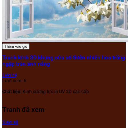
Thêm vào giỏ
Tranh kính 3D khung cửa sổ thiên nhiên hoa trắng
ngập tràn ánh nắng
Liên hệ
Lượt xem: 6
Chất liệu:
Kính cường lực in UV 3D cao cấp
Tranh đã xem
View all