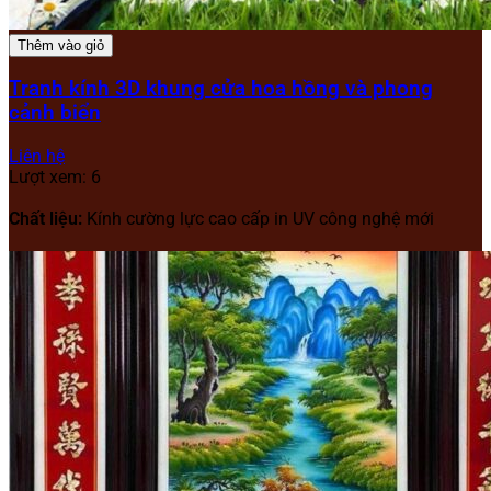
Thêm vào giỏ
Tranh kính 3D khung cửa hoa hồng và phong
cảnh biển
Liên hệ
Lượt xem: 6
Chất liệu:
Kính cường lực cao cấp in UV công nghệ mới