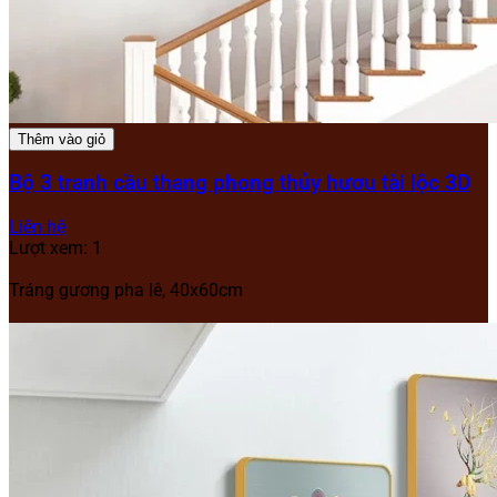
Thêm vào giỏ
Bộ 3 tranh cầu thang phong thủy hươu tài lộc 3D
Liên hệ
Lượt xem: 1
Tráng gương pha lê, 40x60cm