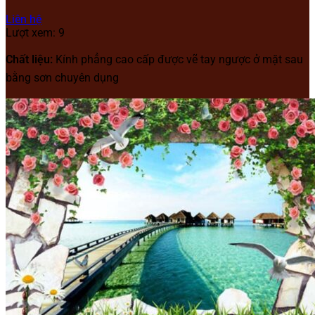
Liên hệ
Lượt xem: 9
Chất liệu:
Kính phẳng cao cấp được vẽ tay ngược ở mặt sau
bằng sơn chuyên dụng