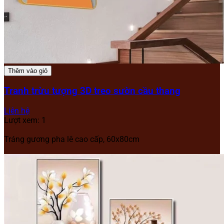
Thêm vào giỏ
Tranh trừu tượng 3D treo sườn cầu thang
Liên hệ
Lượt xem: 1
Tráng gương pha lê cao cấp, 60x80cm