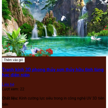
Thêm vào giỏ
Tranh kính 3D phong thủy sơn thủy hữu tình tùng
hạc diên niên
Liên hệ
Lượt xem: 22
Chất liệu:
Kính cường lực siêu trong in công nghệ UV 3D tiên
tiến