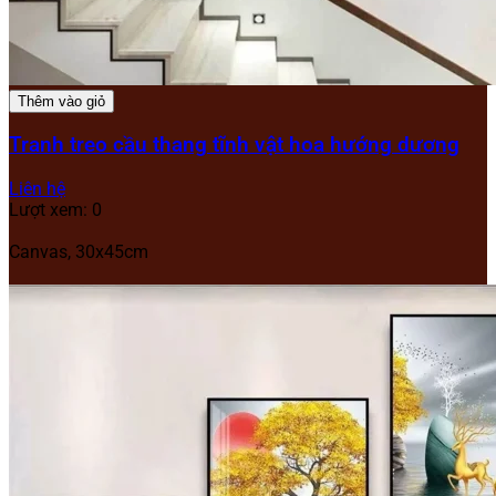
Thêm vào giỏ
Tranh treo cầu thang tĩnh vật hoa hướng dương
Liên hệ
Lượt xem: 0
Canvas, 30x45cm