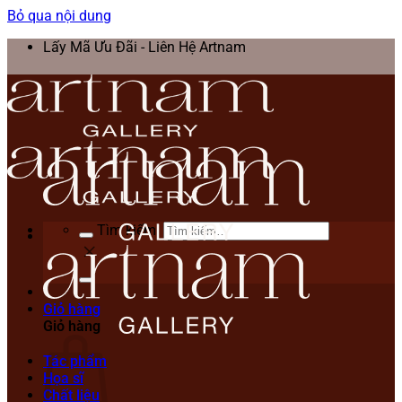
Bỏ qua nội dung
Lấy Mã Ưu Đãi - Liên Hệ Artnam
Tìm kiếm:
Giỏ hàng
Giỏ hàng
Tác phẩm
Họa sĩ
Chất liệu