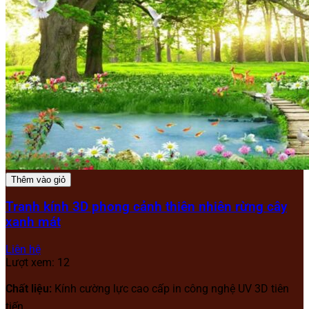
Thêm vào giỏ
Tranh kính 3D phong cảnh thiên nhiên rừng cây
xanh mát
Liên hệ
Lượt xem: 12
Chất liệu:
Kính cường lực cao cấp in công nghệ UV 3D tiên
tiến