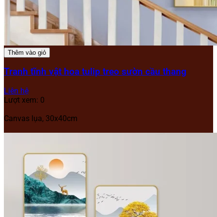
Thêm vào giỏ
Tranh tĩnh vật hoa tulip treo sườn cầu thang
Liên hệ
Lượt xem: 0
Canvas lụa, 30x40cm