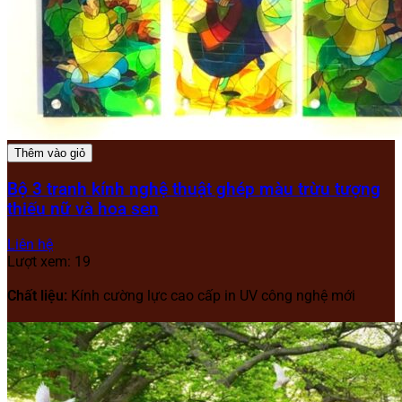
Thêm vào giỏ
Bộ 3 tranh kính nghệ thuật ghép màu trừu tượng
thiếu nữ và hoa sen
Liên hệ
Lượt xem: 19
Chất liệu:
Kính cường lực cao cấp in UV công nghệ mới