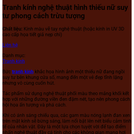
Tranh kính nghệ thuật hình thiếu nữ suy
tư phong cách trừu tượng
Chất liệu:
Kính màu vẽ tay nghệ thuật (hoặc kính in UV 3D
cao cấp họa tiết giả nẹp chì)
Liên hệ
Danh mục:
Tranh kính
Bức
tranh kính
khắc họa hình ảnh một thiếu nữ đang ngồi
suy tư bên khung cửa sổ, mang đến một vẻ đẹp tĩnh lặng
nhưng vô cùng cuốn hút.
Tác phẩm sử dụng nghệ thuật phối màu theo mảng khối kết
hợp với những đường viền đen đậm nét, tạo nên phong cách
hội họa ấn tượng và phá cách.
Khi có ánh sáng chiếu qua, các gam màu nóng lạnh đan xen
trên mặt kính sẽ bừng sáng, làm nổi bật lên nét biểu cảm tinh
tế của nhân vật. Đây là một lựa chọn tuyệt vời để tạo điểm
nhấn nghệ thuật đầy cá tính cho các không gian mang hơi