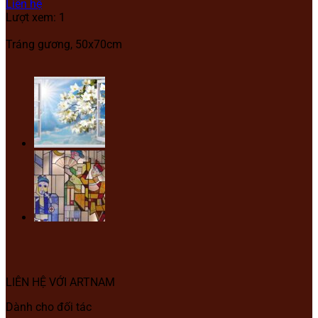
Liên hệ
Lượt xem: 1
Tráng gương, 50x70cm
LIÊN HỆ VỚI ARTNAM
Dành cho đối tác