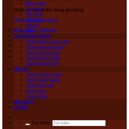
Màu nước
Gouache
Chưa có sản phẩm trong giỏ hàng.
Sơn mài
Sơn dầu
Quay trở lại cửa hàng
Acrylic
Đăng nhập / Đăng ký
Lụa
Tranh theo phòng
Tranh phòng làm việc
Tranh phòng khách
Tranh phòng ngủ
Tranh phòng bếp
Tranh phòng thờ
Chủ đề
Tranh phong cảnh
Tranh chân dung
Tranh tĩnh vật
Tranh hoa
Tranh khác
Magazine
Ưu đãi
Tìm kiếm: