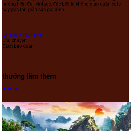
hướng hiện đại, vintage, đặc biệt là không gian quán cafe
hay góc thư giãn của gia đình.
Liên hệ
0
Yêu thích
Câu chuyện
Cách bảo quản
thưởng lãm thêm
View all