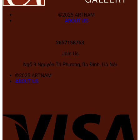
©2025 ARTNAM
ABOUT US
2657158763
Join Us
Ngõ 9 Nguyễn Tri Phương, Ba Đình, Hà Nội
©2025 ARTNAM
ABOUT US