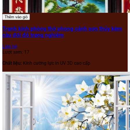
Thêm vào giỏ
Tranh kính phòng thờ phong cảnh sơn thủy kèm
câu đối đỏ trang nghiêm
Liên hệ
Lượt xem: 17
Chất liệu:
Kính cường lực in UV 3D cao cấp