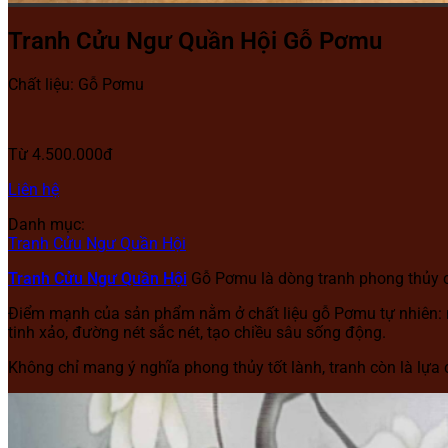
Tranh Cửu Ngư Quần Hội Gỗ Pơmu
Chất liệu: Gỗ Pơmu
Từ 4.500.000đ
Liên hệ
Danh mục:
Tranh Cửu Ngư Quần Hội
Tranh Cửu Ngư Quần Hội
Gỗ Pơmu là dòng tranh phong thủy ca
Điểm mạnh của sản phẩm nằm ở chất liệu gỗ Pơmu tự nhiên: n
tinh xảo, đường nét sắc nét, tạo chiều sâu sống động.
Không chỉ mang ý nghĩa phong thủy tốt lành, tranh còn là lựa