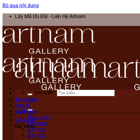
Bỏ qua nội dung
Lấy Mã Ưu Đãi - Liên Hệ Artnam
Tìm kiếm:
Tác phẩm
Họa sĩ
Chất liệu
Màu nước
Giỏ hàng
Gouache
Giỏ hàng
Sơn mài
Sơn dầu