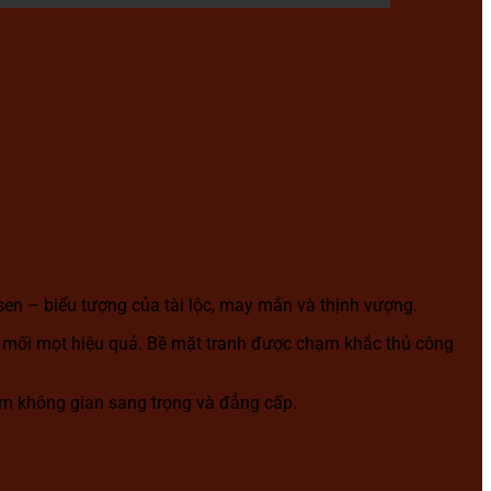
en – biểu tượng của tài lộc, may mắn và thịnh vượng.
g mối mọt hiệu quả. Bề mặt tranh được chạm khắc thủ công
tầm không gian sang trọng và đẳng cấp.