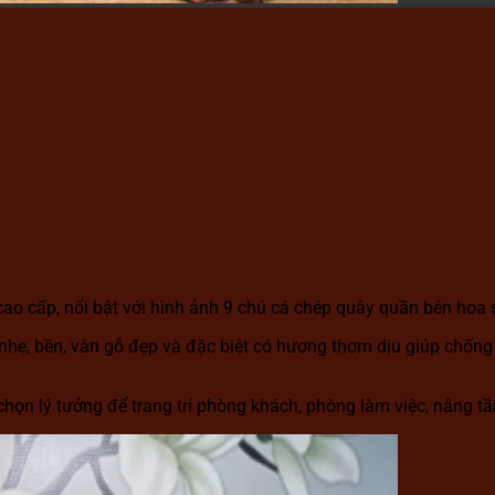
o cấp, nổi bật với hình ảnh 9 chú cá chép quây quần bên hoa s
hẹ, bền, vân gỗ đẹp và đặc biệt có hương thơm dịu giúp chốn
 chọn lý tưởng để trang trí phòng khách, phòng làm việc, nâng 