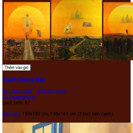
Thêm vào giỏ
Tranh Trung Đạo
301.000.000
₫
–
500.000.000
₫
Vũ Quang Hưng
Lượt xem: 87
Sơn dầu
, 150x190 cm, 130x162 cm (2 bức bên cạnh)