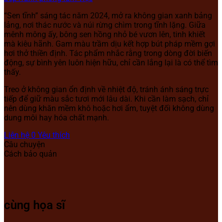
“Sen tĩnh” sáng tác năm 2024, mở ra không gian xanh bảng
lảng, nơi thác nước và núi rừng chìm trong tĩnh lặng. Giữa
mênh mông ấy, bông sen hồng nhỏ bé vươn lên, tinh khiết
mà kiêu hãnh. Gam màu trầm dịu kết hợp bút pháp mềm gợi
hơi thở thiền định. Tác phẩm nhắc rằng trong dòng đời biến
động, sự bình yên luôn hiện hữu, chỉ cần lắng lại là có thể tìm
thấy.
Treo ở không gian ổn định về nhiệt độ, tránh ánh sáng trực
tiếp để giữ màu sắc tươi mới lâu dài. Khi cần làm sạch, chỉ
nên dùng khăn mềm khô hoặc hơi ẩm, tuyệt đối không dùng
dung môi hay hóa chất mạnh.
Liên hệ
0
Yêu thích
Câu chuyện
Cách bảo quản
cùng họa sĩ