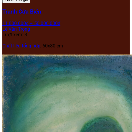
Tranh Cửa Biển
11.000.000
₫
–
50.000.000
₫
Lê Văn Trọng
Lượt xem: 8
Chất liệu tổng hợp
, 60x80 cm