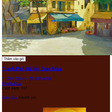
Thêm vào giỏ
Tranh Phố Hà Nội Giao Mùa
11.000.000
₫
–
50.000.000
₫
Phạm Thái
Lượt xem: 101
Sơn dầu
, 60x80 cm