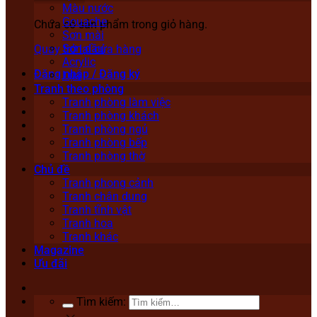
Màu nước
Gouache
Chưa có sản phẩm trong giỏ hàng.
Sơn mài
Sơn dầu
Quay trở lại cửa hàng
Acrylic
Đăng nhập / Đăng ký
Lụa
Tranh theo phòng
Tranh phòng làm việc
Tranh phòng khách
Tranh phòng ngủ
Tranh phòng bếp
Tranh phòng thờ
Chủ đề
Tranh phong cảnh
Tranh chân dung
Tranh tĩnh vật
Tranh hoa
Tranh khác
Magazine
Ưu đãi
Tìm kiếm: