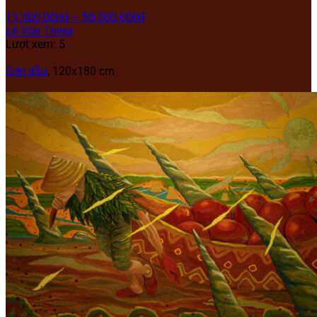
11.000.000
₫
–
50.000.000
₫
Lê Văn Trọng
Lượt xem: 5
Sơn dầu
, 120x180 cm