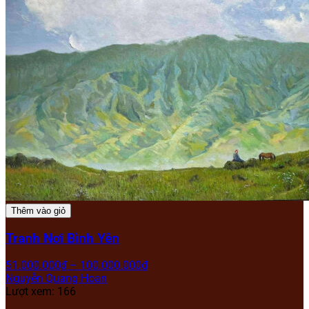
Thêm vào giỏ
Tranh Nơi Bình Yên
51.000.000
₫
–
100.000.000
₫
Nguyễn Quang Hoan
Lượt xem: 166