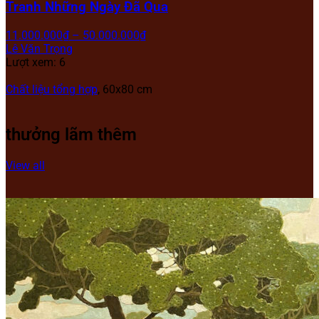
Tranh Những Ngày Đã Qua
11.000.000
₫
–
50.000.000
₫
Lê Văn Trọng
Lượt xem: 6
Chất liệu tổng hợp
, 60x80 cm
thưởng lãm thêm
View all