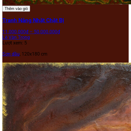
Thêm vào giỏ
Tranh Nâng Nhặt Chặt Bị
11.000.000
₫
–
50.000.000
₫
Lê Văn Trọng
Lượt xem: 5
Sơn dầu
, 120x180 cm