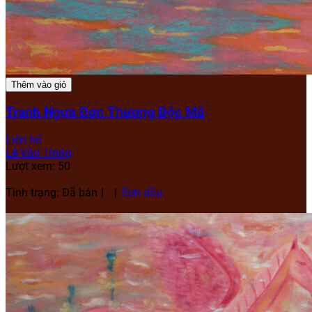
Thêm vào giỏ
Tranh Ngựa Đơn Thương Độc Mã
Liên hệ
Lê Văn Trọng
Lượt xem: 50
Tình trạng: Đã bán
Sơn dầu