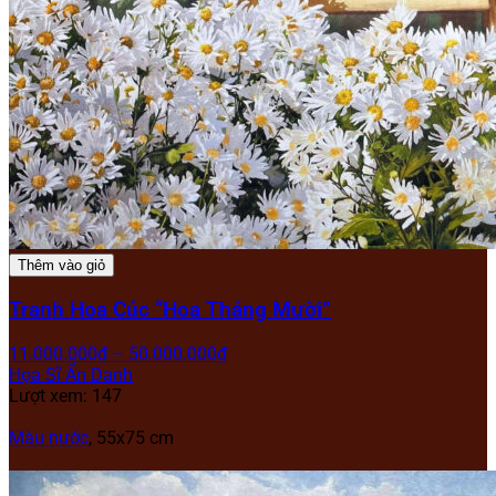
Thêm vào giỏ
Tranh Hoa Cúc “Hoa Tháng Mười”
11.000.000
₫
–
50.000.000
₫
Họa Sĩ Ẩn Danh
Lượt xem: 147
Màu nước
, 55x75 cm