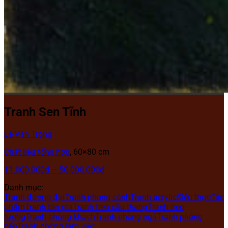
Tranh Sen Tĩnh
Lê Văn Trọng
Chất liệu tổng hợp
, 60×80 cm
11.000.000
₫
–
50.000.000
₫
Danh mục:
Tranh đương đại
Tranh phong cảnh
Tranh acrylic
Siêu thực
Tác
phẩm
Tranh tân gia
Tranh treo cầu thang
Tranh treo
tường
Tranh phòng khách
Tranh phòng ngủ
Tranh phòng
bếp
Tranh phòng làm việc