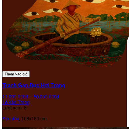
Thêm vào giỏ
Tranh Gạn Đục Hơi Trong
11.000.000
₫
–
50.000.000
₫
Lê Văn Trọng
Lượt xem: 8
Sơn dầu
, 108x180 cm