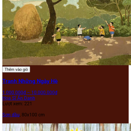
Thêm vào giỏ
Tranh Những Ngày Hè
1.000.000
₫
–
10.000.000
₫
Họa Sĩ Ẩn Danh
Lượt xem: 221
Sơn dầu
, 80x100 cm