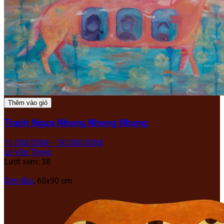
Thêm vào giỏ
Tranh Ngựa Nhong Nhong Nhong
11.000.000
₫
–
50.000.000
₫
Lê Văn Trọng
Lượt xem: 38
Sơn dầu
, 60x90 cm