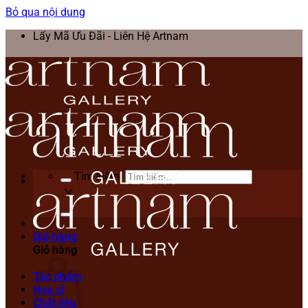
Bỏ qua nội dung
Lấy Mã Ưu Đãi - Liên Hệ Artnam
Tìm kiếm:
Giỏ hàng
Giỏ hàng
Tác phẩm
Họa sĩ
Chất liệu