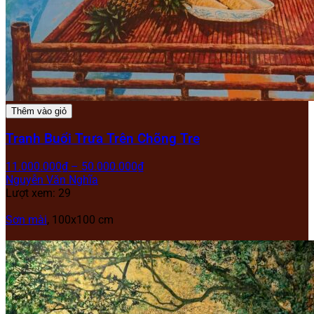
Thêm vào giỏ
Tranh Buổi Trưa Trên Chõng Tre
11.000.000
₫
–
50.000.000
₫
Nguyễn Văn Nghĩa
Lượt xem: 29
Sơn mài
, 100x100 cm