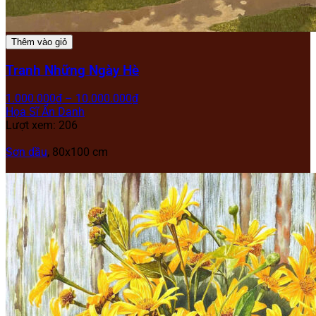
Thêm vào giỏ
Tranh Những Ngày Hè
1.000.000
₫
–
10.000.000
₫
Họa Sĩ Ẩn Danh
Lượt xem: 206
Sơn dầu
, 80x100 cm