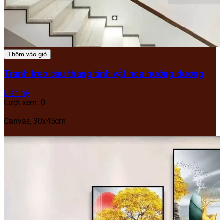
Thêm vào giỏ
Tranh treo cầu thang tĩnh vật hoa hướng dương
Liên hệ
Lượt xem: 0
Canvas, 30x45cm