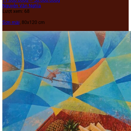
11.000.000
₫
–
50.000.000
₫
Nguyễn Văn Nghĩa
Lượt xem: 68
Sơn mài
, 80x120 cm