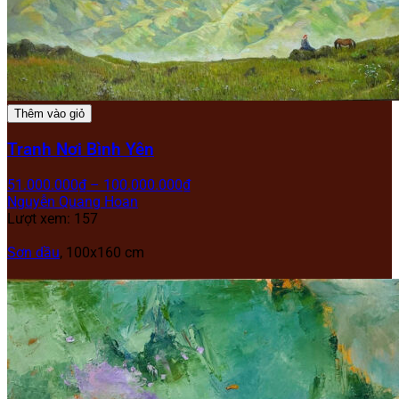
Thêm vào giỏ
Tranh Nơi Bình Yên
51.000.000
₫
–
100.000.000
₫
Nguyễn Quang Hoan
Lượt xem: 157
Sơn dầu
, 100x160 cm