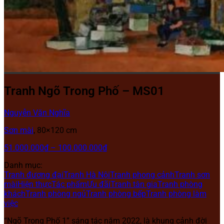
Tranh Ngõ Trong Phố – MS01
Nguyễn Văn Nghĩa
Sơn mài
, 80×120 cm
51.000.000
₫
–
100.000.000
₫
Danh mục:
Tranh đương đại
Tranh Hà Nội
Tranh phong cảnh
Tranh sơn
mài
Hiện thực
Tác phẩm
Ưu đãi
Tranh tân gia
Tranh phòng
khách
Tranh phòng ngủ
Tranh phòng bếp
Tranh phòng làm
việc
“Ngõ Trong Phố 1” sáng tác năm 2022, là khung cảnh đời