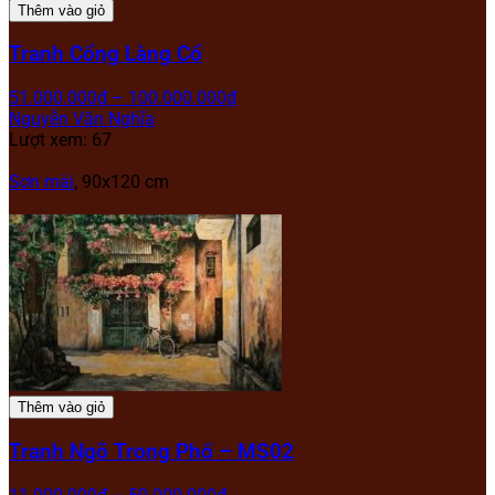
Thêm vào giỏ
Tranh Cổng Làng Cổ
51.000.000
₫
–
100.000.000
₫
Nguyễn Văn Nghĩa
Lượt xem: 67
Sơn mài
, 90x120 cm
Thêm vào giỏ
Tranh Ngõ Trong Phố – MS02