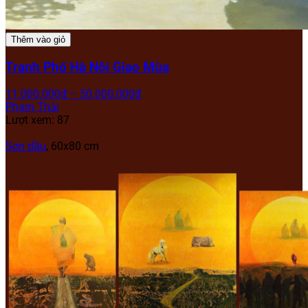
Thêm vào giỏ
Tranh Phố Hà Nội Giao Mùa
11.000.000
₫
–
50.000.000
₫
Phạm Thái
Lượt xem: 87
Sơn dầu
, 60x80 cm