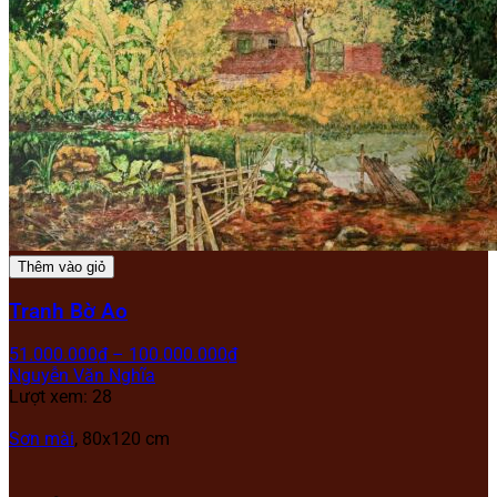
Thêm vào giỏ
Tranh Bờ Ao
51.000.000
₫
–
100.000.000
₫
Nguyễn Văn Nghĩa
Lượt xem: 28
Sơn mài
, 80x120 cm