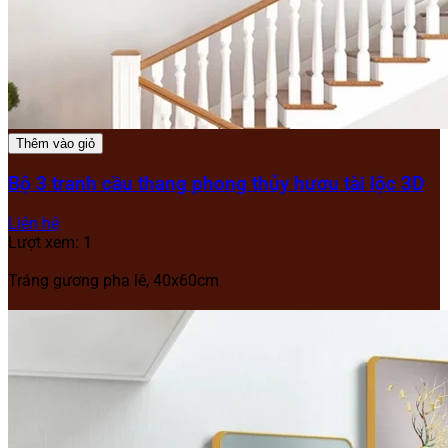
Thêm vào giỏ
Bộ 3 tranh cầu thang phong thủy hươu tài lộc 3D
Liên hệ
Lượt xem: 1
Tráng gương pha lê, 40x60cm