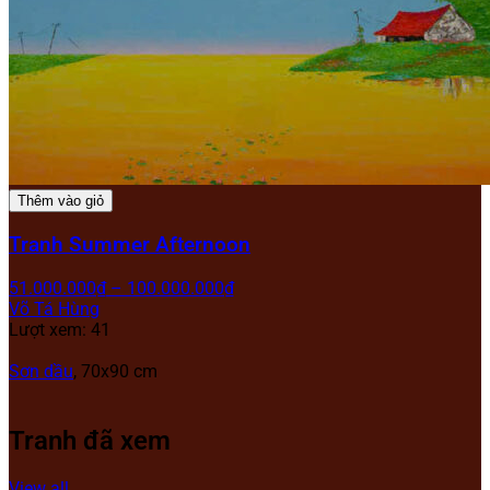
Thêm vào giỏ
Tranh Summer Afternoon
51.000.000
₫
–
100.000.000
₫
Võ Tá Hùng
Lượt xem: 41
Sơn dầu
, 70x90 cm
Tranh đã xem
View all