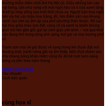
thường thấm đẫm chất thơ Hà Nội cũ. Giữa những tán cây
rợp bóng, căn nhà vàng với mái ngói nâu và ô cửa xanh lặng
lẽ kể lại nhịp sống của một thời chưa xa. Người bán hoa ngồi
bên vỉa hè, vài chậu hoa trắng, đỏ, tím điểm sắc vào khung
cảnh, tạo nên sự ấm áp của phố phường thân thuộc. Bố cục
hài hòa giữa màu son đất, vàng cổ và xanh lá khiến không
gian trở nên gần gũi, gợi lại cảm giác yên bình – nơi quá khứ
vẫn đang thở trong từng ánh sáng, hơi gió và mùi hương phố
cũ.
Tranh sơn mài sẽ giữ được vẻ sang trọng khi được đặt nơi
thoáng mát, tránh nắng gắt và ẩm thấp. Một chút chăm sóc
nhẹ nhàng bằng khăn mềm cũng đủ để bề mặt luôn sáng
bóng và bền theo năm tháng.
Liên hệ
0
Yêu thích
Câu chuyện
Cách bảo quản
cùng họa sĩ