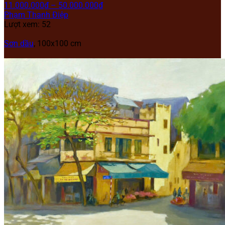
11.000.000
₫
–
50.000.000
₫
Phạm Thanh Điệp
Lượt xem: 52
Sơn dầu
, 100x100 cm