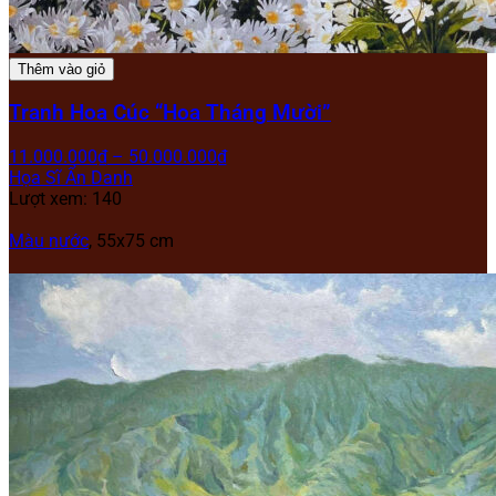
Thêm vào giỏ
Tranh Hoa Cúc “Hoa Tháng Mười”
11.000.000
₫
–
50.000.000
₫
Họa Sĩ Ẩn Danh
Lượt xem: 140
Màu nước
, 55x75 cm