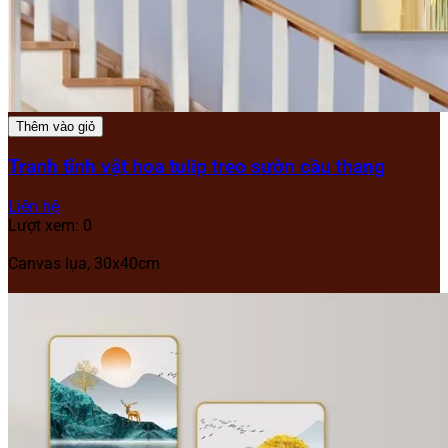
Thêm vào giỏ
Tranh tĩnh vật hoa tulip treo sườn cầu thang
Liên hệ
Lượt xem: 0
Canvas lụa, 30x40cm