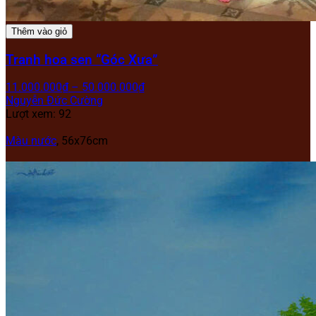
Thêm vào giỏ
Tranh hoa sen “Góc Xưa”
11.000.000
₫
–
50.000.000
₫
Nguyễn Đức Cường
Lượt xem: 92
Màu nước
, 56x76cm