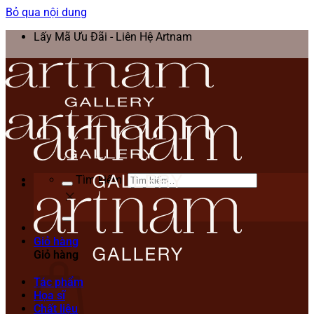
Bỏ qua nội dung
Lấy Mã Ưu Đãi - Liên Hệ Artnam
Tìm kiếm:
Giỏ hàng
Giỏ hàng
Tác phẩm
Họa sĩ
Chất liệu