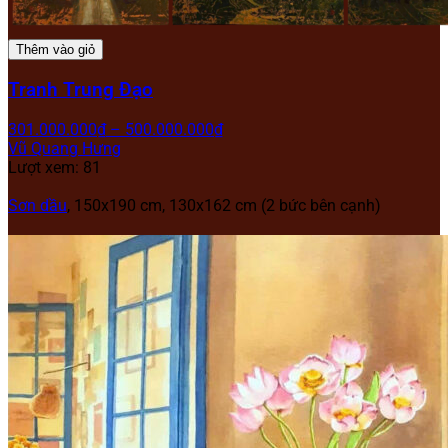
Thêm vào giỏ
Tranh Trung Đạo
301.000.000
₫
–
500.000.000
₫
Vũ Quang Hưng
Lượt xem: 81
Sơn dầu
, 150x190 cm, 130x162 cm (2 bức bên cạnh)