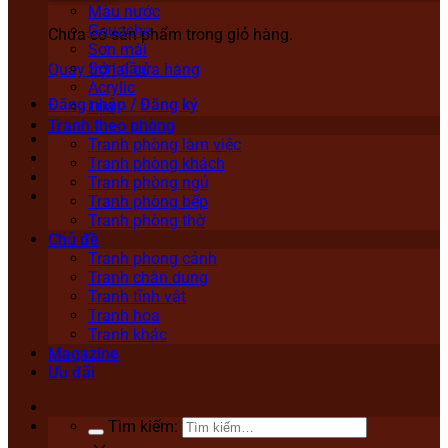
Màu nước
Gouache
Chưa có sản phẩm trong giỏ hàng.
Sơn mài
Sơn dầu
Quay trở lại cửa hàng
Acrylic
Đăng nhập / Đăng ký
Lụa
Tranh theo phòng
Tranh phòng làm việc
Tranh phòng khách
Tranh phòng ngủ
Tranh phòng bếp
Tranh phòng thờ
Chủ đề
Tranh phong cảnh
Tranh chân dung
Tranh tĩnh vật
Tranh hoa
Tranh khác
Magazine
Ưu đãi
Tìm kiếm: