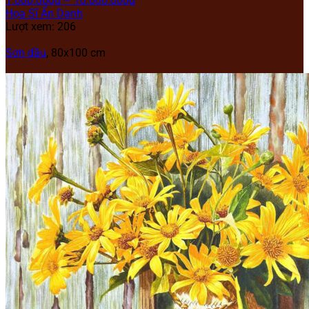
1.000.000
₫
–
10.000.000
₫
Họa Sĩ Ẩn Danh
Lượt xem: 206
Sơn dầu
, 80x100 cm