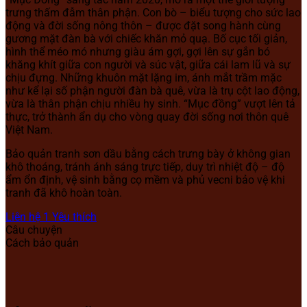
trưng thấm đẫm thân phận. Con bò – biểu tượng cho sức lao
động và đời sống nông thôn – được đặt song hành cùng
gương mặt đàn bà với chiếc khăn mỏ quạ. Bố cục tối giản,
hình thể méo mó nhưng giàu ám gợi, gợi lên sự gắn bó
khăng khít giữa con người và súc vật, giữa cái lam lũ và sự
chịu đựng. Những khuôn mặt lặng im, ánh mắt trầm mặc
như kể lại số phận người đàn bà quê, vừa là trụ cột lao động,
vừa là thân phận chịu nhiều hy sinh. “Mục đồng” vượt lên tả
thực, trở thành ẩn dụ cho vòng quay đời sống nơi thôn quê
Việt Nam.
Bảo quản tranh sơn dầu bằng cách trưng bày ở không gian
khô thoáng, tránh ánh sáng trực tiếp, duy trì nhiệt độ – độ
ẩm ổn định, vệ sinh bằng cọ mềm và phủ vecni bảo vệ khi
tranh đã khô hoàn toàn.
Liên hệ
1
Yêu thích
Câu chuyện
Cách bảo quản