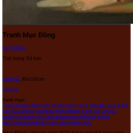
Tranh Mục Đồng
Hà Trí Hiếu
Tình trạng: Đã bán
Sơn dầu
, 8
0x100cm
Liên hệ
Danh mục:
Tranh đương đại
Tranh phong cảnh
Tranh sơn dầu đẹp, tranh
sơn dầu phong cảnh
Biểu hiện
Artnam đánh giá cao
Tác
phẩm
Tranh tân gia
Tranh phòng khách
Tranh phòng
ngủ
Tranh phòng bếp
Tranh phòng làm việc
“Mục Đồng” sáng tác năm 2020, mở ra một thế giới tượng