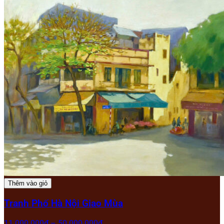
Thêm vào giỏ
Tranh Phố Hà Nội Giao Mùa
11.000.000
₫
–
50.000.000
₫