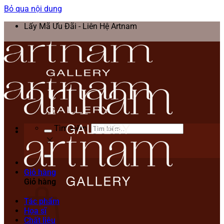
Bỏ qua nội dung
Lấy Mã Ưu Đãi - Liên Hệ Artnam
Tìm kiếm:
Giỏ hàng
Giỏ hàng
Tác phẩm
Họa sĩ
Chất liệu