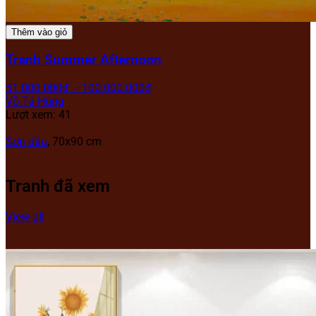
Thêm vào giỏ
Tranh Summer Afternoon
51.000.000
₫
–
100.000.000
₫
Võ Tá Hùng
Lượt xem: 41
Sơn dầu
, 70x90 cm
Tranh đã xem
View all