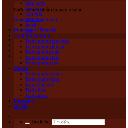
Màu nước
Gouache
Chưa có sản phẩm trong giỏ hàng.
Sơn mài
Sơn dầu
Quay trở lại cửa hàng
Acrylic
Đăng nhập / Đăng ký
Lụa
Tranh theo phòng
Tranh phòng làm việc
Tranh phòng khách
Tranh phòng ngủ
Tranh phòng bếp
Tranh phòng thờ
Chủ đề
Tranh phong cảnh
Tranh chân dung
Tranh tĩnh vật
Tranh hoa
Tranh khác
Magazine
Ưu đãi
Tìm kiếm: