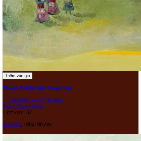
Thêm vào giỏ
Tranh Thiếu Nữ Vùng Cao
11.000.000
₫
–
50.000.000
₫
Phạm Thanh Điệp
Lượt xem: 52
Sơn dầu
, 100x100 cm