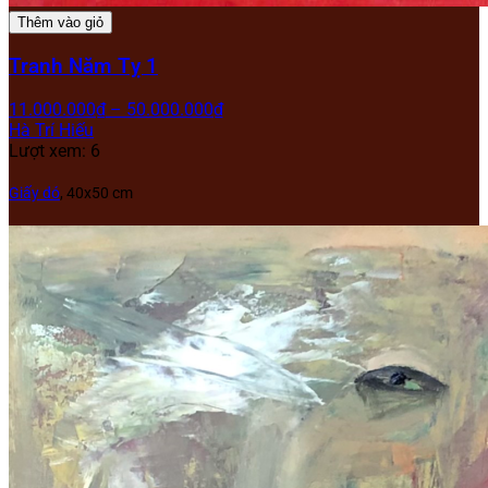
Thêm vào giỏ
Tranh Năm Tỵ 1
11.000.000
₫
–
50.000.000
₫
Hà Trí Hiếu
Lượt xem: 6
Giấy dó
, 40x50 cm