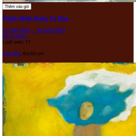
Thêm vào giỏ
Tranh Chân Dung Tự Họa
51.000.000
₫
–
100.000.000
₫
Hà Trí Hiếu
Lượt xem: 17
Sơn dầu
, 40
x50 cm