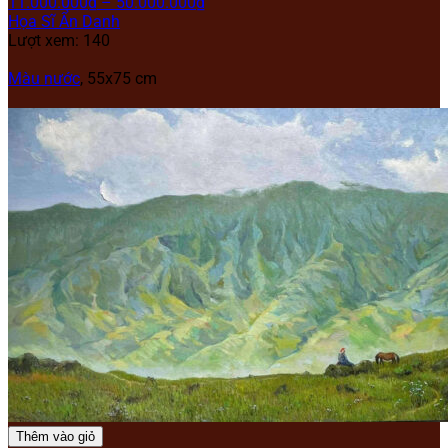
11.000.000
₫
–
50.000.000
₫
Họa Sĩ Ẩn Danh
Lượt xem: 140
Màu nước
, 55x75 cm
Thêm vào giỏ