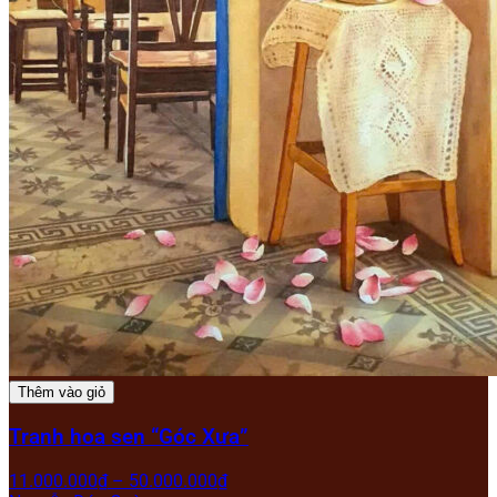
Thêm vào giỏ
Tranh hoa sen “Góc Xưa”
11.000.000
₫
–
50.000.000
₫