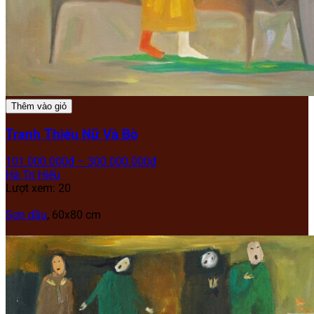
Thêm vào giỏ
Tranh Thiếu Nữ Và Bò
101.000.000
₫
–
300.000.000
₫
Hà Trí Hiếu
Lượt xem: 20
Sơn dầu
, 60
x80 cm