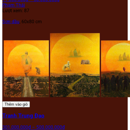
Phạm Thái
Lượt xem: 87
Sơn dầu
, 60x80 cm
Thêm vào giỏ
Tranh Trung Đạo
301.000.000
₫
–
500.000.000
₫