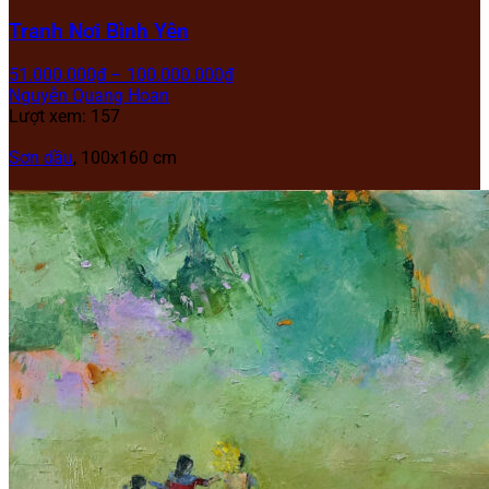
Tranh Nơi Bình Yên
51.000.000
₫
–
100.000.000
₫
Nguyễn Quang Hoan
Lượt xem: 157
Sơn dầu
, 100x160 cm