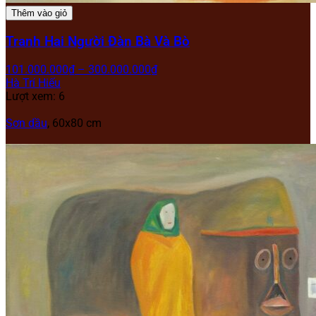
Thêm vào giỏ
Tranh Hai Người Đàn Bà Và Bò
101.000.000
₫
–
300.000.000
₫
Hà Trí Hiếu
Lượt xem: 6
Sơn dầu
, 60
x80 cm