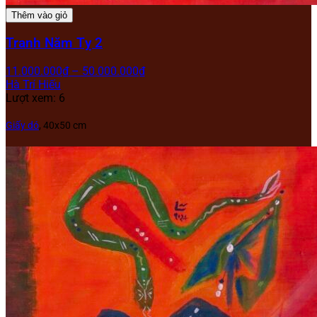
Thêm vào giỏ
Tranh Năm Tỵ 2
11.000.000
₫
–
50.000.000
₫
Hà Trí Hiếu
Lượt xem: 6
Giấy dó
, 40x50 cm