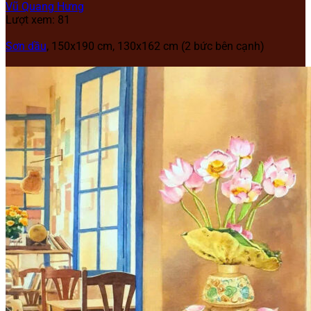
Vũ Quang Hưng
Lượt xem: 81
Sơn dầu
, 150x190 cm, 130x162 cm (2 bức bên cạnh)