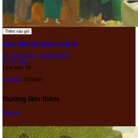
Thêm vào giỏ
Tranh Những Người Lặng Im
101.000.000
₫
–
300.000.000
₫
Hà Trí Hiếu
Lượt xem: 24
Sơn dầu
, 20x50cm
thưởng lãm thêm
View all