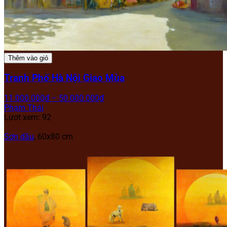
Thêm vào giỏ
Tranh Phố Hà Nội Giao Mùa
11.000.000
₫
–
50.000.000
₫
Phạm Thái
Lượt xem: 92
Sơn dầu
, 60x80 cm