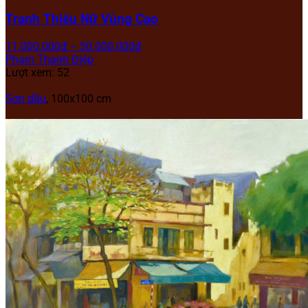
Tranh Thiếu Nữ Vùng Cao
11.000.000
₫
–
50.000.000
₫
Phạm Thanh Điệp
Lượt xem: 52
Sơn dầu
, 100x100 cm