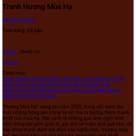
Tranh Hương Mùa Hạ
Nguyễn Lê Anh
Tình trạng: Đã bán
Acrylic
, 30×40 cm
Liên hệ
Danh mục:
Tranh đương đại
Tranh tĩnh vật
Tranh acrylic
Hiện thực
Tác
phẩm
Tranh treo cầu thang
Tranh tân gia
Tranh treo
tường
Tranh phòng khách
Tranh phòng ngủ
Tranh phòng
bếp
Tranh phòng làm việc
“Hương Mùa Hạ” sáng tác năm 2025, trong sắc xanh dịu
mát, những bông sen trắng hé nở, tỏa ra hương thơm thanh
khiết của mùa hạ. Bên cạnh là những quả chín ngọt lành,
nằm trong bát gốm giản dị, gợi nhớ về mâm quả quê nhà, về
nếp sống thanh đạm mà đằm sâu nghĩa tình. “Hương mùa
hạ” như một khúc ca của mùa hạ, trong trẻo, tinh khiết,