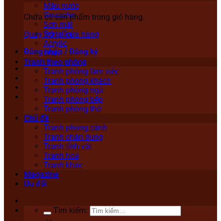
Màu nước
Gouache
Chưa có sản phẩm trong giỏ hàng.
Sơn mài
Sơn dầu
Quay trở lại cửa hàng
Acrylic
Đăng nhập / Đăng ký
Lụa
Tranh theo phòng
Tranh phòng làm việc
Tranh phòng khách
Tranh phòng ngủ
Tranh phòng bếp
Tranh phòng thờ
Chủ đề
Tranh phong cảnh
Tranh chân dung
Tranh tĩnh vật
Tranh hoa
Tranh khác
Magazine
Ưu đãi
Tìm kiếm: