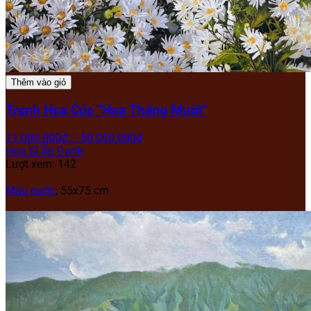
Thêm vào giỏ
Tranh Hoa Cúc “Hoa Tháng Mười”
11.000.000
₫
–
50.000.000
₫
Họa Sĩ Ẩn Danh
Lượt xem: 142
Màu nước
, 55x75 cm