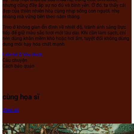
nhưng cũng đầy ắp sự no đủ và bình yên. Ở đó, ta thấy cái
đẹp của thiên nhiên hòa cùng nhịp sống con người, nhẹ
nhàng mà vững bền theo năm tháng.
Treo ở không gian ổn định về nhiệt độ, tránh ánh sáng trực
tiếp để giữ màu sắc tươi mới lâu dài. Khi cần làm sạch, chỉ
nên dùng khăn mềm khô hoặc hơi ẩm, tuyệt đối không dùng
dung môi hay hóa chất mạnh.
Liên hệ
0
Yêu thích
Câu chuyện
Cách bảo quản
cùng họa sĩ
View all