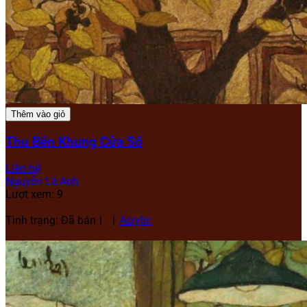
Thêm vào giỏ
Thu Bên Khung Cửa Sổ
Liên hệ
Nguyễn Lê Anh
Lượt xem: 9
Tình trạng: Đã bán
Acrylic