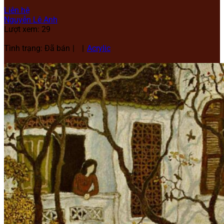
Liên hệ
Nguyễn Lê Anh
Lượt xem: 29
Tình trạng: Đã bán
Acrylic