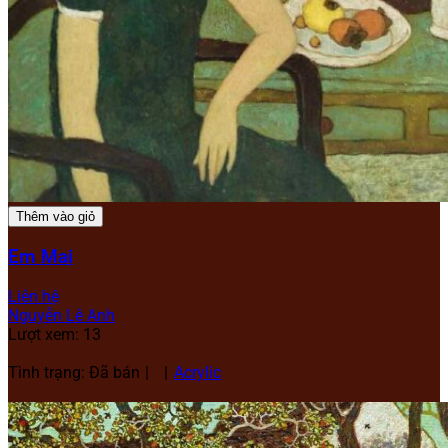
Thêm vào giỏ
Em Mai
Liên hệ
Nguyễn Lê Anh
Lượt xem: 13
Tình trạng: Đã bán
Acrylic