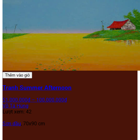
Thêm vào giỏ
Tranh Summer Afternoon
51.000.000
₫
–
100.000.000
₫
Võ Tá Hùng
Lượt xem: 42
Sơn dầu
, 70x90 cm