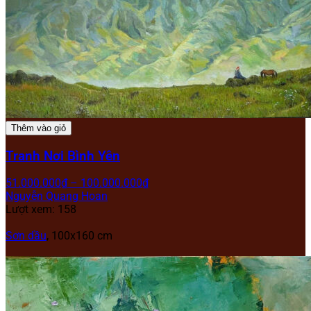
Thêm vào giỏ
Tranh Nơi Bình Yên
51.000.000
₫
–
100.000.000
₫
Nguyễn Quang Hoan
Lượt xem: 158
Sơn dầu
, 100x160 cm