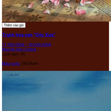
Thêm vào giỏ
Tranh hoa sen “Góc Xưa”
11.000.000
₫
–
50.000.000
₫
Nguyễn Đức Cường
Lượt xem: 95
Màu nước
, 56x76cm