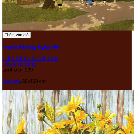
Thêm vào giỏ
Tranh Những Ngày Hè
1.000.000
₫
–
10.000.000
₫
Họa Sĩ Ẩn Danh
Lượt xem: 209
Sơn dầu
, 80x100 cm