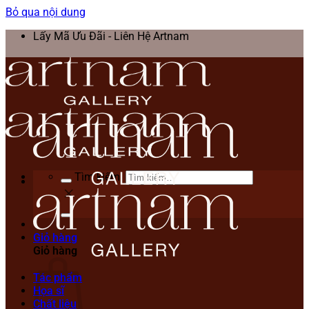
Bỏ qua nội dung
Lấy Mã Ưu Đãi - Liên Hệ Artnam
Tìm kiếm:
Giỏ hàng
Giỏ hàng
Tác phẩm
Họa sĩ
Chất liệu