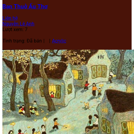
Bạn Thuở Ấu Thơ
Liên hệ
Nguyễn Lê Anh
Lượt xem: 7
Tình trạng: Đã bán
Acrylic