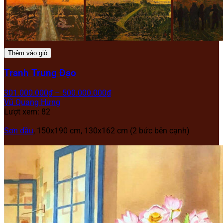
Thêm vào giỏ
Tranh Trung Đạo
301.000.000
₫
–
500.000.000
₫
Vũ Quang Hưng
Lượt xem: 82
Sơn dầu
, 150x190 cm, 130x162 cm (2 bức bên cạnh)