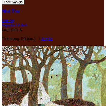
Thêm vào giỏ
Nhớ Thu
Liên hệ
Nguyễn Lê Anh
Lượt xem: 8
Tình trạng: Đã bán
Acrylic