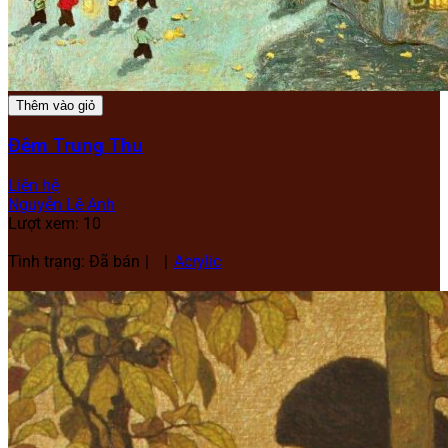
Thêm vào giỏ
Đêm Trung Thu
Liên hệ
Nguyễn Lê Anh
Lượt xem: 10
Tình trạng: Đã bán
Acrylic