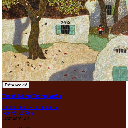
Thêm vào giỏ
Tranh Nắng Trong Vườn
11.000.000
₫
–
50.000.000
₫
Nguyễn Lê Anh
Lượt xem: 23