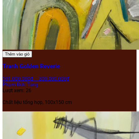
Thêm vào giỏ
Tranh Golden Reverie
101.000.000
₫
–
300.000.000
₫
Phạm Đức Tùng
Lượt xem: 26
Chất liệu tổng hợp, 100x150 cm