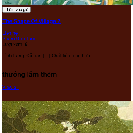
Thêm vào giỏ
The Shape Of Village 2
Liên hệ
Phạm Đức Tùng
Lượt xem: 6
Tình trạng: Đã bán
Chất liệu tổng hợp
thưởng lãm thêm
View all