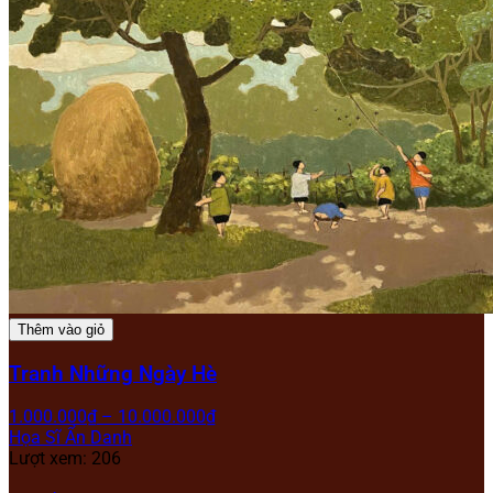
Thêm vào giỏ
Tranh Những Ngày Hè
1.000.000
₫
–
10.000.000
₫
Họa Sĩ Ẩn Danh
Lượt xem: 206