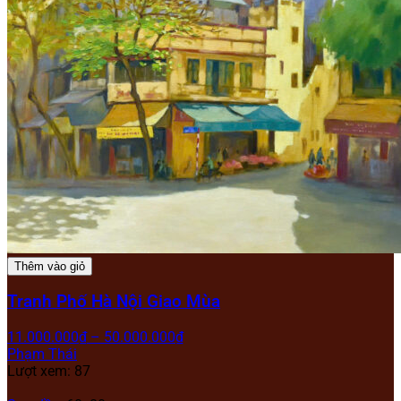
Thêm vào giỏ
Tranh Phố Hà Nội Giao Mùa
11.000.000
₫
–
50.000.000
₫
Phạm Thái
Lượt xem: 87