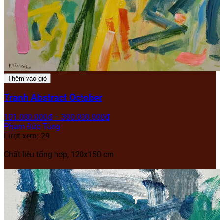
Thêm vào giỏ
Tranh Abstract October
101.000.000
₫
–
300.000.000
₫
Phạm Đức Tùng
Lượt xem: 29
Chất liệu tổng hợp, 120x150 cm