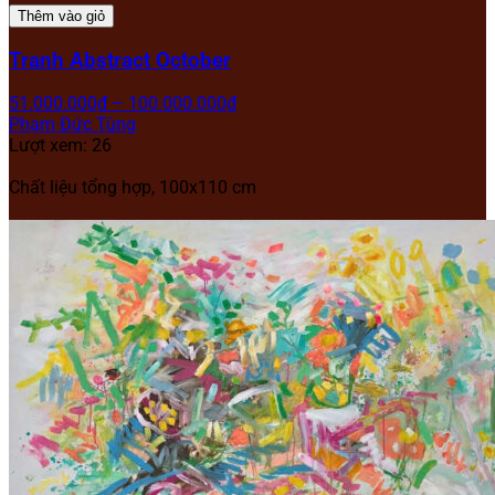
Thêm vào giỏ
Tranh Abstract October
51.000.000
₫
–
100.000.000
₫
Phạm Đức Tùng
Lượt xem: 26
Chất liệu tổng hợp, 100x110 cm