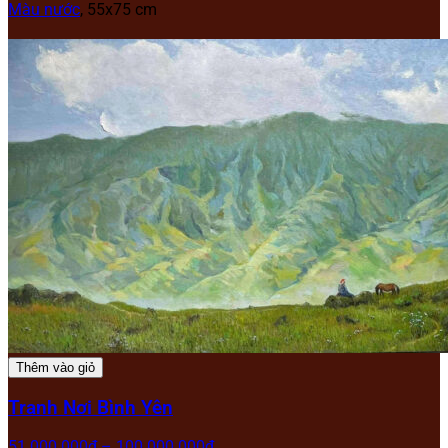
Màu nước
, 55x75 cm
Thêm vào giỏ
Tranh Nơi Bình Yên
51.000.000
₫
–
100.000.000
₫