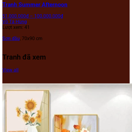
Tranh Summer Afternoon
51.000.000
₫
–
100.000.000
₫
Võ Tá Hùng
Lượt xem: 41
Sơn dầu
, 70x90 cm
Tranh đã xem
View all