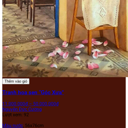
Thêm vào giỏ
Tranh hoa sen “Góc Xưa”
11.000.000
₫
–
50.000.000
₫
Nguyễn Đức Cường
Lượt xem: 92
Màu nước
, 56x76cm