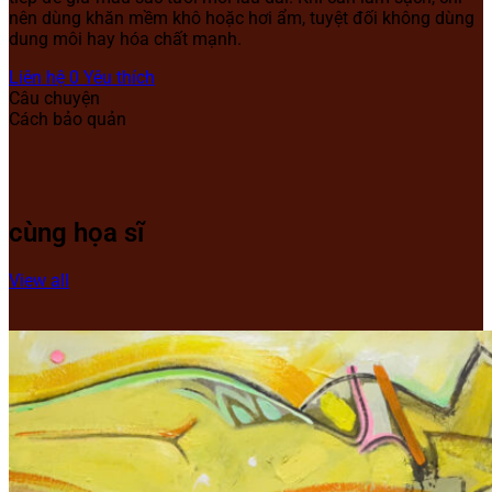
nên dùng khăn mềm khô hoặc hơi ẩm, tuyệt đối không dùng
dung môi hay hóa chất mạnh.
Liên hệ
0
Yêu thích
Câu chuyện
Cách bảo quản
cùng họa sĩ
View all