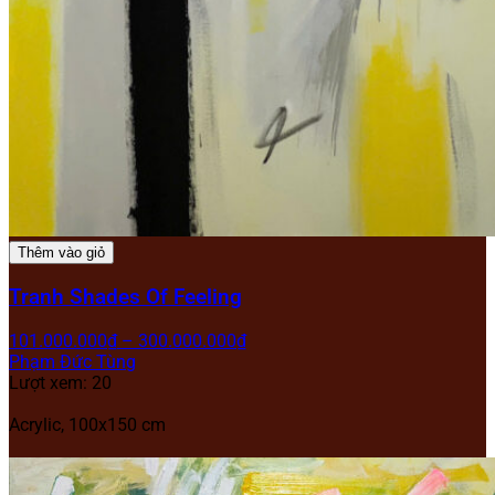
Thêm vào giỏ
Tranh Shades Of Feeling
101.000.000
₫
–
300.000.000
₫
Phạm Đức Tùng
Lượt xem: 20
Acrylic, 100x150 cm