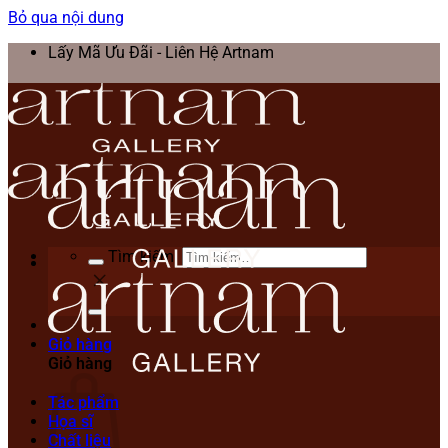
Bỏ qua nội dung
Lấy Mã Ưu Đãi - Liên Hệ Artnam
Tìm kiếm:
Giỏ hàng
Giỏ hàng
Tác phẩm
Họa sĩ
Chất liệu