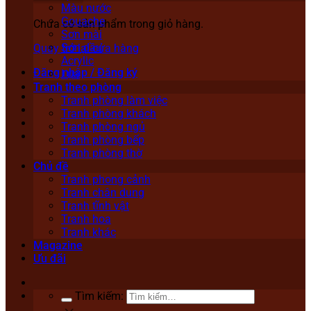
Màu nước
Gouache
Chưa có sản phẩm trong giỏ hàng.
Sơn mài
Sơn dầu
Quay trở lại cửa hàng
Acrylic
Đăng nhập / Đăng ký
Lụa
Tranh theo phòng
Tranh phòng làm việc
Tranh phòng khách
Tranh phòng ngủ
Tranh phòng bếp
Tranh phòng thờ
Chủ đề
Tranh phong cảnh
Tranh chân dung
Tranh tĩnh vật
Tranh hoa
Tranh khác
Magazine
Ưu đãi
Tìm kiếm: