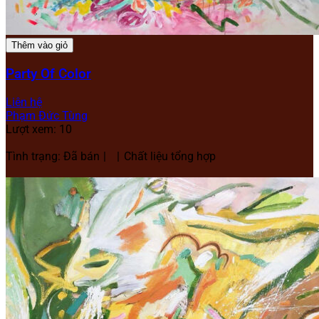
Thêm vào giỏ
Party Of Color
Liên hệ
Phạm Đức Tùng
Lượt xem: 10
Tình trạng: Đã bán
Chất liệu tổng hợp