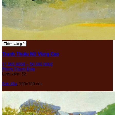
Thêm vào giỏ
Tranh Thiếu Nữ Vùng Cao
11.000.000
₫
–
50.000.000
₫
Phạm Thanh Điệp
Lượt xem: 52
Sơn dầu
, 100x100 cm