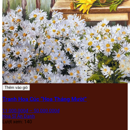
Thêm vào giỏ
Tranh Hoa Cúc “Hoa Tháng Mười”
11.000.000
₫
–
50.000.000
₫
Họa Sĩ Ẩn Danh
Lượt xem: 140