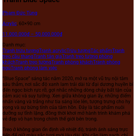
Phạm Đức Tùng
Acrylic
, 60×90 cm
11.000.000
₫
–
50.000.000
₫
Danh mục:
Tranh trừu tượng
Tranh acrylic
Trừu tượng
Tác phẩm
Tranh
treo cầu thang
Tranh tân gia
Tranh treo tường phòng
khách
Tranh treo tường
Tranh phòng khách
Tranh phòng
ngủ
Tranh phòng làm việc
“Blue Space” sáng tác năm 2020, mở ra một vũ trụ nội tâm
sâu thẳm, nơi sắc độ xanh lam trải dài từ đại dương huyền bí
đến ngọc bích rực rỡ, gợi nhắc những dòng chảy bất tận của
cảm xúc và suy tưởng. Xen giữa không gian ấy, những điểm
nhấn vàng và trắng như tia sáng lóe lên, tượng trưng cho hy
vọng và sự bừng tỉnh của tâm hồn. Đây là tác phẩm nuôi
dưỡng sự tĩnh lặng, đồng thời khơi mở hành trình khám phá
vẻ đẹp vô hạn trong chính thế giới bên trong.
Treo ở không gian ổn định về nhiệt độ, tránh ánh sáng trực
tiếp để giữ màu sắc tươi mới lâu dài. Khi cần làm sạch, chỉ