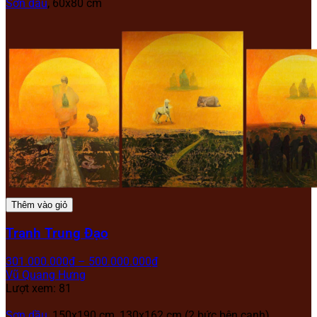
Sơn dầu
, 60x80 cm
Thêm vào giỏ
Tranh Trung Đạo
301.000.000
₫
–
500.000.000
₫
Vũ Quang Hưng
Lượt xem: 81
Sơn dầu
, 150x190 cm, 130x162 cm (2 bức bên cạnh)