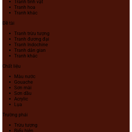
Tranh tĩnh vật
Tranh hoa
Tranh khác
Đề tài
Tranh trừu tượng
Tranh đương đại
Tranh Indochine
Tranh dân gian
Tranh khác
Chất liệu
Màu nước
Gouache
Sơn mài
Sơn dầu
Acrylic
Lụa
Trường phái
Trừu tượng
Biểu hiện