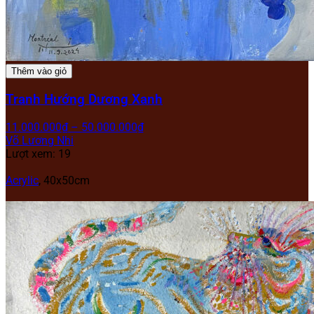
Thêm vào giỏ
Tranh Hướng Dương Xanh
11.000.000
₫
–
50.000.000
₫
Võ Lương Nhi
Lượt xem: 19
Acrylic
,
40x50cm