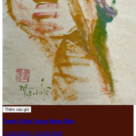
Thêm vào giỏ
Tranh Chân Dung Nàng Bân
11.000.000
₫
–
50.000.000
₫