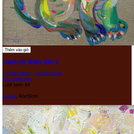
Thêm vào giỏ
Tranh Hổ Nhâm Dần 2
11.000.000
₫
–
50.000.000
₫
Võ Lương Nhi
Lượt xem: 69
Acrylic
,
40x50cm