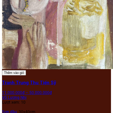
Thêm vào giỏ
Tranh Trung Thu Tiến Sỹ
11.000.000
₫
–
50.000.000
₫
Võ Lương Nhi
Lượt xem: 10
Sơn dầu
,
30x40cm