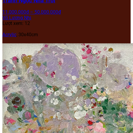
Tranh Ngọc Nhà Trời
11.000.000
₫
–
50.000.000
₫
Võ Lương Nhi
Lượt xem: 12
Acrylic
,
30x40cm