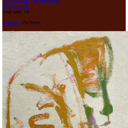
11.000.000
₫
–
50.000.000
₫
Võ Lương Nhi
Lượt xem: 14
Sơn dầu
,
35x70cm