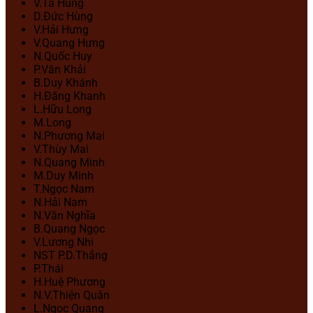
V.Tá Hùng
D.Đức Hùng
V.Hải Hưng
V.Quang Hưng
N.Quốc Huy
P.Văn Khải
B.Duy Khánh
H.Đăng Khanh
L.Hữu Long
M.Long
N.Phương Mai
V.Thùy Mai
N.Quang Minh
M.Duy Minh
T.Ngọc Nam
N.Hải Nam
N.Văn Nghĩa
B.Quang Ngọc
V.Lương Nhi
NST P.D.Thắng
P.Thái
H.Huệ Phương
N.V.Thiện Quân
L.Ngọc Quang