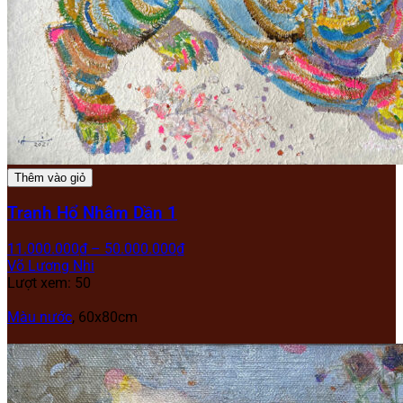
Thêm vào giỏ
Tranh Hổ Nhâm Dần 1
11.000.000
₫
–
50.000.000
₫
Võ Lương Nhi
Lượt xem: 50
Màu nước
,
60x80cm