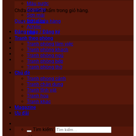
Màu nước
Gouache
Chưa có sản phẩm trong giỏ hàng.
Sơn mài
Sơn dầu
Quay trở lại cửa hàng
Acrylic
Đăng nhập / Đăng ký
Lụa
Tranh theo phòng
Tranh phòng làm việc
Tranh phòng khách
Tranh phòng ngủ
Tranh phòng bếp
Tranh phòng thờ
Chủ đề
Tranh phong cảnh
Tranh chân dung
Tranh tĩnh vật
Tranh hoa
Tranh khác
Magazine
Ưu đãi
Tìm kiếm: