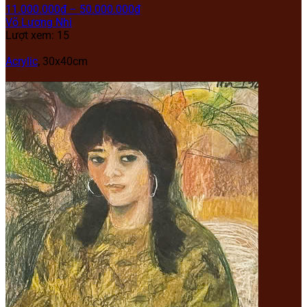
11.000.000
₫
–
50.000.000
₫
Võ Lương Nhi
Lượt xem: 15
Acrylic
,
30x40cm