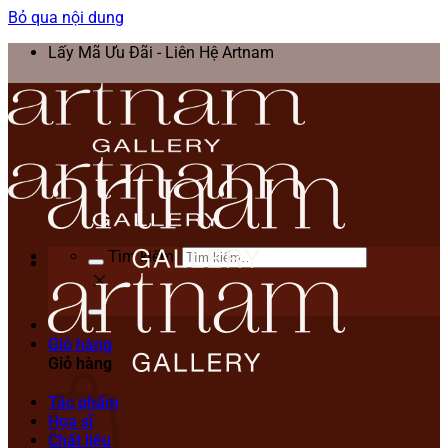
Bỏ qua nội dung
Lấy Mã Ưu Đãi - Liên Hệ Artnam
Tìm kiếm:
Giỏ hàng
Giỏ hàng
Tác phẩm
Họa sĩ
Chất liệu