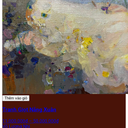
Thêm vào giỏ
Tranh Giọt Nắng Xuân
11.000.000
₫
–
50.000.000
₫
Võ Lương Nhi