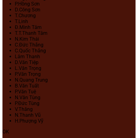
P.Hồng Sơn
D.Công Sơn
T.Chương
T.Linh
Đ.Minh Tâm
T.T.Thanh Tâm
N.Kim Thái
C.Đức Thắng
C.Quốc Thắng
Lâm Thanh
D.Văn Tiệp
L.Văn Trọng
P.Văn Trọng
N.Quang Trung
B.Văn Tuất
P.Văn Tuệ
N.Văn Tùng
P.Đức Tùng
V.Thăng
N.Thanh Vũ
H.Phượng Vỹ
OK