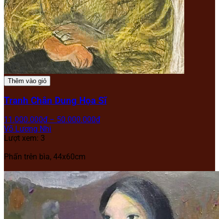
Thêm vào giỏ
Tranh Chân Dung Họa Sĩ
11.000.000
₫
–
50.000.000
₫
Võ Lương Nhi
Lượt xem: 3
Phấn trên bìa,
44x60cm