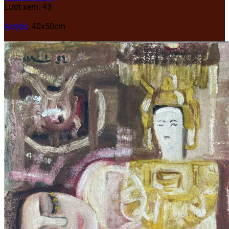
Lượt xem: 43
Acrylic
,
40x50cm