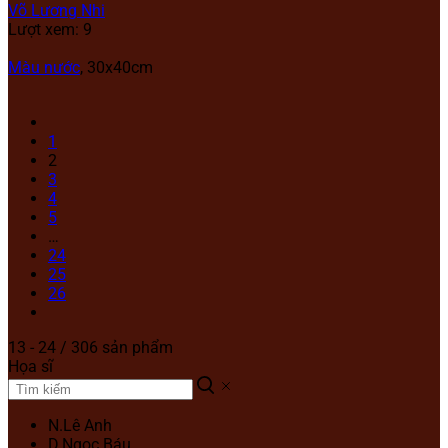
Võ Lương Nhi
Lượt xem: 9
Màu nước
,
30x40cm
1
2
3
4
5
…
24
25
26
13 - 24 / 306 sản phẩm
Họa sĩ
N.Lê Anh
D.Ngọc Báu