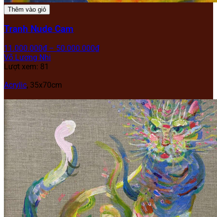
Thêm vào giỏ
Tranh Nude Cam
11.000.000
₫
–
50.000.000
₫
Võ Lương Nhi
Lượt xem: 81
Acrylic
,
35x70cm