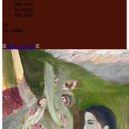
Hiện thực
Ấn tượng
Siêu thực
OK
Tác phẩm
Bộ lọc
Họa sĩ