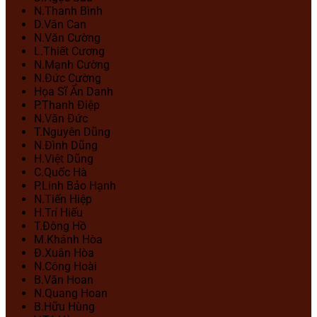
N.Thanh Bình
D.Văn Can
N.Văn Cường
L.Thiết Cương
N.Mạnh Cường
N.Đức Cường
Họa Sĩ Ẩn Danh
P.Thanh Điệp
N.Văn Đức
T.Nguyên Dũng
N.Đình Dũng
H.Việt Dũng
C.Quốc Hà
P.Linh Bảo Hạnh
N.Tiến Hiệp
H.Trí Hiếu
T.Đông Hồ
M.Khánh Hòa
Đ.Xuân Hòa
N.Công Hoài
B.Văn Hoan
N.Quang Hoan
B.Hữu Hùng