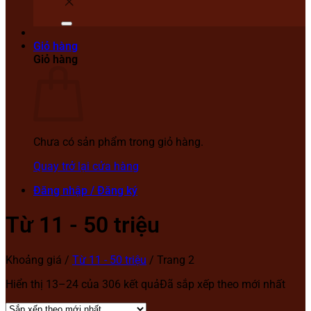
Giỏ hàng
Giỏ hàng
Chưa có sản phẩm trong giỏ hàng.
Quay trở lại cửa hàng
Đăng nhập / Đăng ký
Từ 11 - 50 triệu
Khoảng giá
/
Từ 11 - 50 triệu
/
Trang 2
Hiển thị 13–24 của 306 kết quả
Đã sắp xếp theo mới nhất