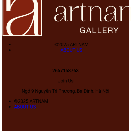
©2025 ARTNAM
ABOUT US
2657158763
Join Us
Ngõ 9 Nguyễn Tri Phương, Ba Đình, Hà Nội
©2025 ARTNAM
ABOUT US