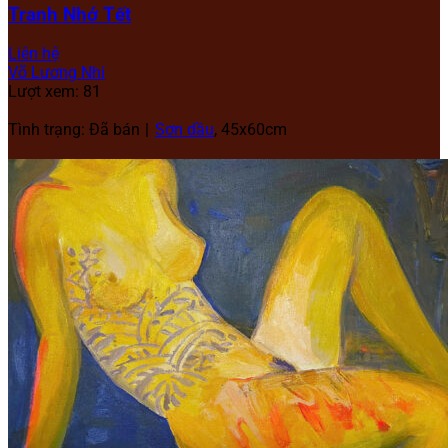
Tranh Nhớ Tết
Liên hệ
Võ Lương Nhi
Lượt xem: 81
Tình trạng: Đã bán
Sơn dầu
,
45x60cm