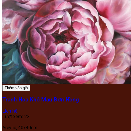
Thêm vào giỏ
Tranh Hoa Khô Mẫu Đơn Hồng
Liên hệ
Lượt xem: 22
Acrylic, 40x40cm