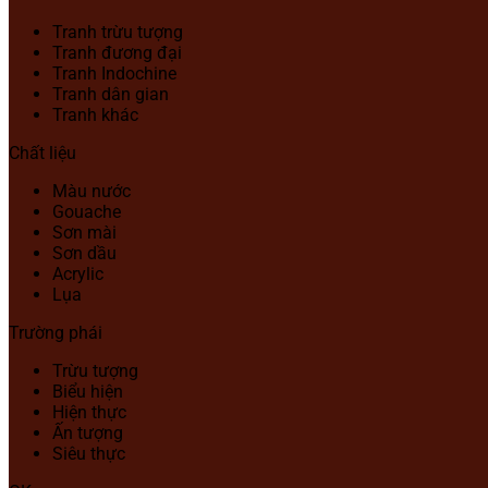
Tranh trừu tượng
Tranh đương đại
Tranh Indochine
Tranh dân gian
Tranh khác
Chất liệu
Màu nước
Gouache
Sơn mài
Sơn dầu
Acrylic
Lụa
Trường phái
Trừu tượng
Biểu hiện
Hiện thực
Ấn tượng
Siêu thực