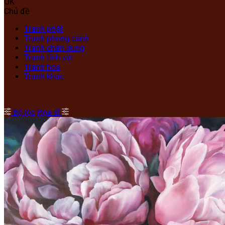
OK
Chủ đề
Tranh phật
Tranh phong cảnh
Tranh chân dung
Tranh tĩnh vật
Tranh hoa
Tranh khác
Bộ lọc
Họa sĩ