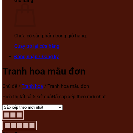
Giỏ hàng
Chưa có sản phẩm trong giỏ hàng.
Quay trở lại cửa hàng
Đăng nhập / Đăng ký
Tranh hoa mẫu đơn
Chủ đề
/
Tranh hoa
/
Tranh hoa mẫu đơn
Hiển thị tất cả 5 kết quả
Đã sắp xếp theo mới nhất