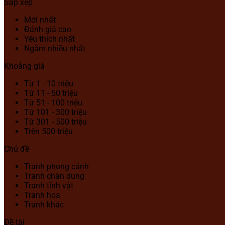
Sắp xếp
Mới nhất
Đánh giá cao
Yêu thích nhất
Ngắm nhiều nhất
Khoảng giá
Từ 1 - 10 triệu
Từ 11 - 50 triệu
Từ 51 - 100 triệu
Từ 101 - 300 triệu
Từ 301 - 500 triệu
Trên 500 triệu
Chủ đề
Tranh phong cảnh
Tranh chân dung
Tranh tĩnh vật
Tranh hoa
Tranh khác
Đề tài