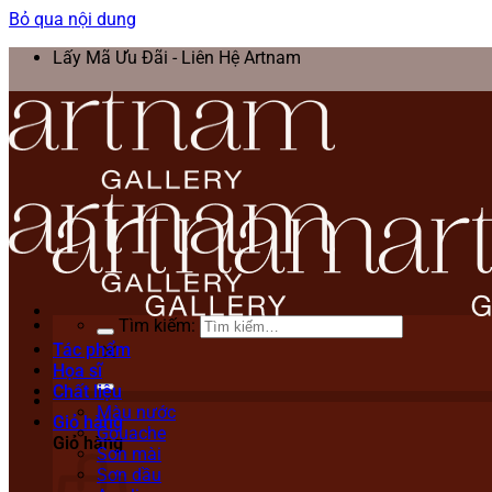
Bỏ qua nội dung
Lấy Mã Ưu Đãi - Liên Hệ Artnam
Tìm kiếm:
Tác phẩm
Họa sĩ
Chất liệu
Màu nước
Giỏ hàng
Gouache
Giỏ hàng
Sơn mài
Sơn dầu